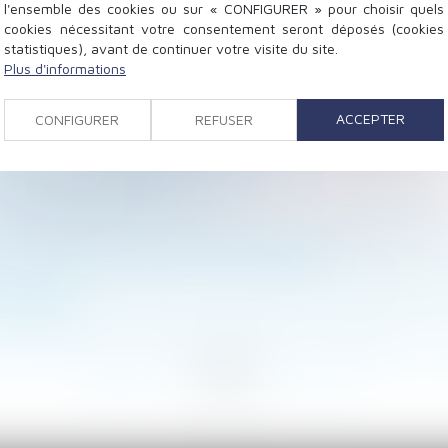
l'ensemble des cookies ou sur « CONFIGURER » pour choisir quels
cookies nécessitant votre consentement seront déposés (cookies
statistiques), avant de continuer votre visite du site.
Plus d'informations
 attention au fondement de la demande !
ACCEPTER
CONFIGURER
REFUSER
ement de la prime exceptionnelle de pouvoir d’achat
’amiante : quelle spécificité ?
utions pour débloquer la situation ?
t et charge de la preuve
e du gérant de la SCI : présomption de connaissance du 
our la loi du premier domicile conjugal
 n’exclut pas le respect de la procédure d’autorisation 
TREPRISE
ar le salarié en l’absence de carence de l’employeur ou 
<
...
69
70
71
72
73
74
75
...
>