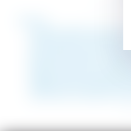
Historique
Dommages et intérêts en cas de divorce :
Exclusion des salariés temporaire du vers
Préjudice d’anxiété en cas d’exposition à l
Héritier bloque la succession : Quelles sol
Dénonciation de harcèlement, licenciemen
Réalisation des travaux par l’intermédiair
Régime matrimonial : présomption simple p
L’allégation de fraude dans la candidature
RÉFÉRENT SANTÉ ET SÉCURITÉ DE L’EN
Lanceur d’alerte : pas de saisine du CPH p
<<