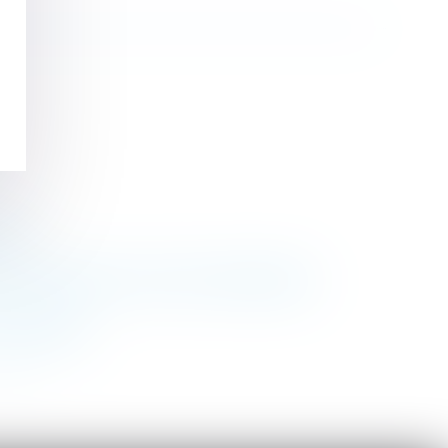
vice
administrative en vue d’un licenciement
de solution
>>