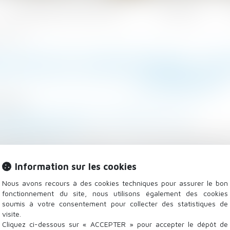
Les domaines d'intervention
Actualités
 la preuve
IATION DE HARCÈLEMENT, LIC
LA PREUVE
/2023
 - Employeurs
/
Relation individuelles au travail
mag-juridique.com
ticles L. 1152-2, L. 1152-3 et L. 1154-1 du code du travai
actérisent une cause réelle et sérieuse de licenciemen
Information sur les cookies
ontrat de travail constitue une mesure de rétorsion à 
Nous avons recours à des cookies techniques pour assurer le bon
fonctionnement du site, nous utilisons également des cookies
soumis à votre consentement pour collecter des statistiques de
visite.
Cliquez ci-dessous sur « ACCEPTER » pour accepter le dépôt de