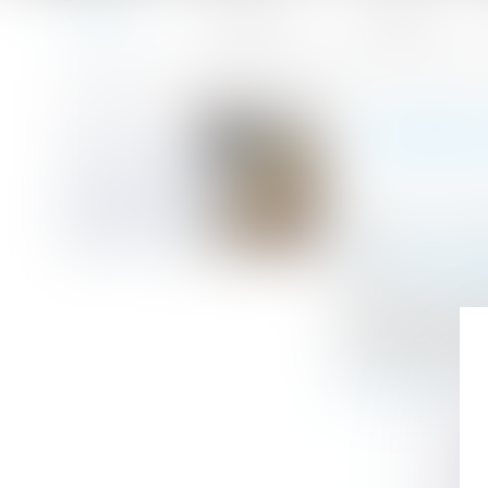
Accueil
Le cabinet
L'équipe
Accueil
Dénonciation de harcèlement, licenciement et charge de
Vous êtes ici :
DÉNONC
Publié le :
02/11
Droit du travail
Source :
www.le
Il résulte des ar
licenciement car
rupture de son c
Lire la suite