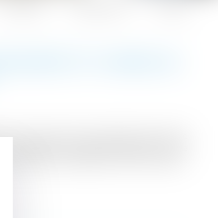
Honoraires
Espace client
Contact
ENCIEMENT ET CHARGE DE
l que lorsque les faits invoqués dans la lettre de
t, il appartient au salarié de démontrer que la
une plainte pour harcèlement moral ou sexuel...