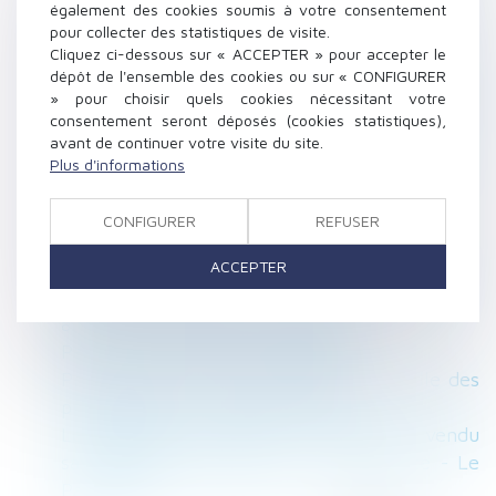
également des cookies soumis à votre consentement
Pacs, mariage, concubinage : une protection à
pour collecter des statistiques de visite.
géométrie variable
Cliquez ci-dessous sur « ACCEPTER » pour accepter le
En l’absence d’homologation judiciaire, le
dépôt de l'ensemble des cookies ou sur « CONFIGURER
» pour choisir quels cookies nécessitant votre
règlement de copropriété doit être approuvé
consentement seront déposés (cookies statistiques),
par une AG - Éditions Francis Lefebvre
avant de continuer votre visite du site.
Dénonciation du reçu pour solde de tout
Plus d'informations
compte par saisine des prud’hommes :
condition - Éditions Francis Lefebvre
CONFIGURER
REFUSER
La résidence alternée : pour qui ? pourquoi ?
comment ?
ACCEPTER
L'Institut Montaigne incite la Sécurité Sociale
à prendre le virage du numérique
Pacs ou mariage : les différences
Prise d’acte : retirer une part essentielle des
prérogatives du - Éditions Tissot
Le logement familial en SCI peut être vendu
sans l’accord du conjoint - Achat-Vente - Le
Particulier