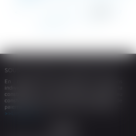
<<
<
...
253
254
255
256
257
258
259
...
>
>>
SOUS-TRAITANCE ET GARANTIE DE PAIEMENT : LA COUR DE CASSATION CONFIRME LA RESPONSABILITÉ DU DIRIGEANT DE DROIT
En matière de construction de maisons
individuelles, l’article L 241-9 du Code de la
construction et de l’habitation impose au
constructeur de justifier d’une garantie de
paiement dans tout contrat de sous-traitance...
Lire la suite