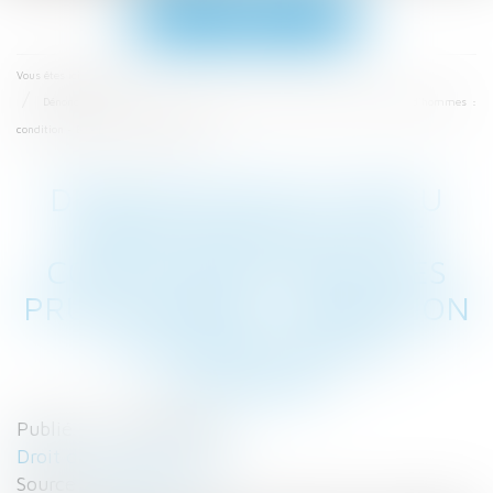
Ouvrir
le
menu
Accueil
Vous êtes ici :
Dénonciation du reçu pour solde de tout compte par saisine des prud’hommes :
condition - Éditions Francis Lefebvre
DÉNONCIATION DU REÇU
POUR SOLDE DE TOUT
COMPTE PAR SAISINE DES
PRUD’HOMMES : CONDITION
- ÉDITIONS FRANCIS
LEFEBVRE
Publié le :
09/04/2018
Droit du travail - Salariés
Source :
www.efl.fr