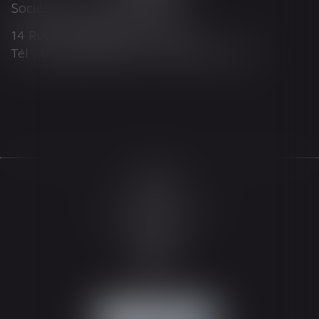
Société d'Avocats ARTHUS
14 Rue Wilson 68000 COLMAR
Tél : 03 89 21 98 55 - Fax : 03 89 23 92 10
Accueil
Le cabinet
L'équipe
Les domaines d'intervention
Actualités
Honoraires
Espace client
Contact
Articles