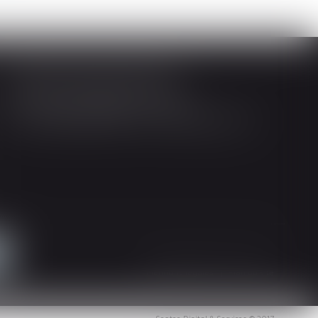
Société d'Avocats ARTHUS
14 Rue Wilson 68000 COLMAR
Tél : 03 89 21 98 55 - Fax : 03 89 23 92 10
Mentions légales
Plan du site