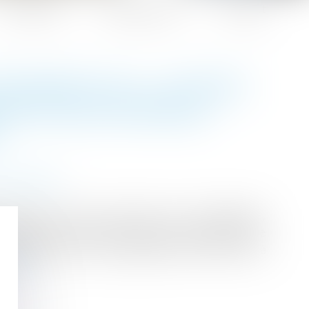
Honoraires
Espace client
Contact
SURANCE-VIE : LE POINT
N EN CAS DE PARTAGE
L
 succession
conseil envers les parties qu’il accompagne,
’autant plus essentiel lorsque le partage porte
 d’assurance-vie susceptibles d’être soumis à
 suite