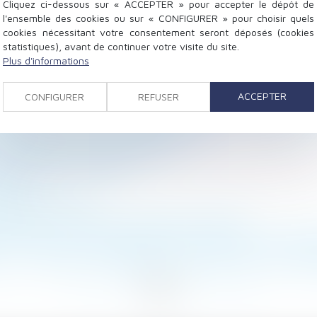
Cliquez ci-dessous sur « ACCEPTER » pour accepter le dépôt de
l'ensemble des cookies ou sur « CONFIGURER » pour choisir quels
cookies nécessitant votre consentement seront déposés (cookies
statistiques), avant de continuer votre visite du site.
Plus d'informations
ACCEPTER
xploitation
CONFIGURER
REFUSER
s de paie : la Cour de cassation recadre les obligations
sont pas aisées pour les professionnels
que sans vice ou défaut établi
 sa dotation volontaire
e BTP ?
curité au travail
e payer : le contrat et rien que le contrat !
nction n'exonère pas l'employeur du versement de l'ind
ie : le point sur l'obligation d'information en cas de p
<
<
...
14
15
16
17
18
19
20
...
>