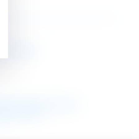
 de l'employeur
emnité d'occupation du domicile
artage successoral
>>