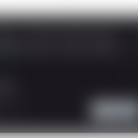
SOUS-TRAITANCE ET GARANTIE DE PAIEMENT : LA COUR DE CASSATION CONFIRME LA RESPONSABILITÉ DU DIRIGEANT DE DROIT
ividuelles, l’article L 241-9 du Code de la
tructeur de justifier d’une garantie de paiement
 suite
'intervention