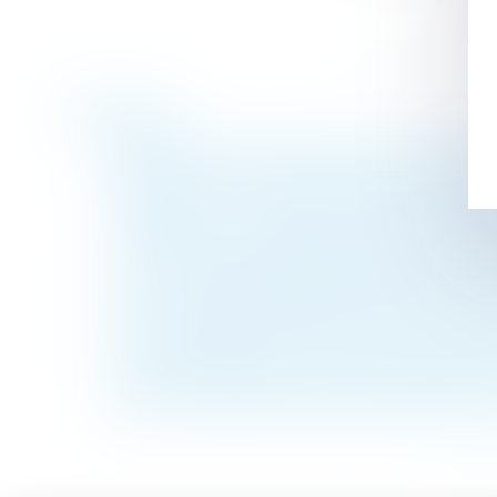
Historique
Quand la bonne foi neutralise la clause d’e
Heures de nuit, durées maximales, bulletin
Violences sur les enfants : les alertes ne 
Copropriété : pas de présomption automati
CPF : l'employeur peut désormais encadrer
Quelles sont les obligations liées à la cart
OIT : incidence de l'IA sur la santé et la sé
Détermination de la créance et injonction d
La mise à disposition d'un véhicule de fo
Devoir de conseil du notaire et assurance-v
<