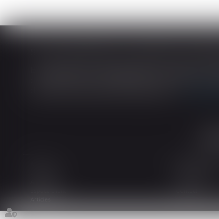
En matière de construction de maisons ind
construction et de l’habitation impose au cons
dans tout contrat de sous-traitance...
Lire la
Accueil
Le cabinet
L'équipe
Les domaines d
Actualités
Honoraires
Espace client
Contact
Articles