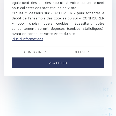
également des cookies soumis à votre consentement
| SOS conso
pour collecter des statistiques de visite.
Divorce : journal intime et photomontages
Cliquez ci-dessous sur « ACCEPTER » pour accepter le
peuvent être produits | SOS conso - Blog Le
dépôt de l'ensemble des cookies ou sur « CONFIGURER
» pour choisir quels cookies nécessitant votre
Monde
consentement seront déposés (cookies statistiques),
Loyers commerciaux actualisés au 20 mars
avant de continuer votre visite du site.
2017 | Net-iris
Plus d'informations
Le nom d'usage n'est qu'un nom d'emprunt -
20/03/2017 - La Nouvelle République
CONFIGURER
REFUSER
Le CDD sous condition suspensive - La
ACCEPTER
Gazette du Palais
Discrimination au travail: ce que dit la loi -
L'Express L'Entreprise
Location ou sous-location : ce n'est pas la
même fiscalité qui s'applique - Le Particulier
Choix du nom de l’enfant : il faut bien
réfléchir… - La Gazette du Palais
Agriculteurs. Plus de 60 maladies
professionnelles reconnues - LeTelegramme.fr