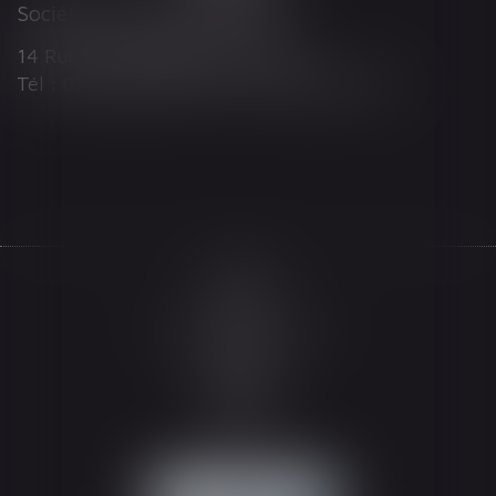
Société d'Avocats ARTHUS
14 Rue Wilson 68000 COLMAR
Tél : 03 89 21 98 55 - Fax : 03 89 23 92 10
Accueil
Le cabinet
L'équipe
Les domaines d'intervention
Actualités
Honoraires
Espace client
Contact
Articles