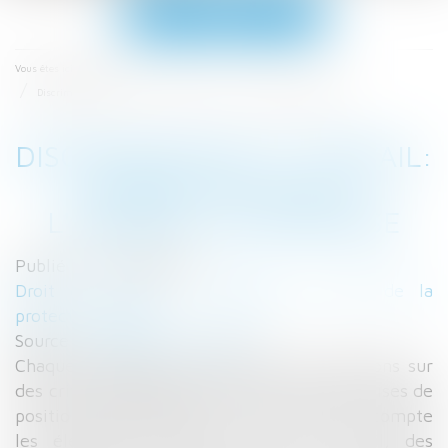
Ouvrir
le
menu
Accueil
Vous êtes ici :
Discrimination au travail: ce que dit la loi - L'Express L'Entreprise
DISCRIMINATION AU TRAVAIL:
CE QUE DIT LA LOI -
L'EXPRESS L'ENTREPRISE
Publié le :
22/03/2017
Droit du travail - Employeurs
/
Droit de la
protection sociale
Source :
lentreprise.lexpress.fr
Chaque employeur doit prendre des décisions sur
des critères professionnels et non sur des prises de
position personnelles. S'il ne prend pas en compte
les éléments strictement liés au travail, des