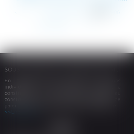
<<
<
...
282
283
284
285
286
287
288
...
>
>>
SOUS-TRAITANCE ET GARANTIE DE PAIEMENT : LA COUR DE CASSATION CONFIRME LA RESPONSABILITÉ DU DIRIGEANT DE DROIT
En matière de construction de maisons
individuelles, l’article L 241-9 du Code de la
construction et de l’habitation impose au
constructeur de justifier d’une garantie de
paiement dans tout contrat de sous-traitance...
Lire la suite