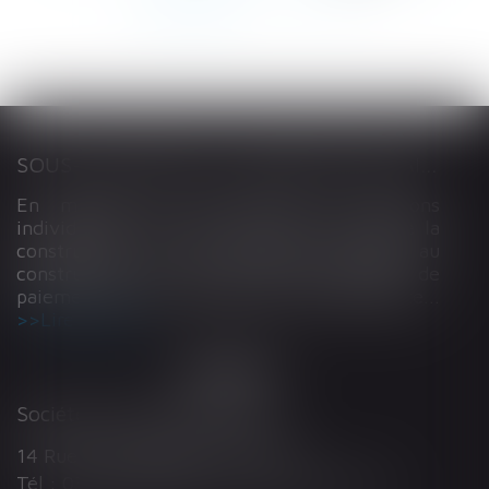
145
146
...
>
>>
SOUS-TRAITANCE ET GARANTIE DE PAIEMENT : LA COUR DE CASSATION CONFIRME LA RESPONSABILITÉ DU DIRIGEANT DE DROIT
En matière de construction de maisons
individuelles, l’article L 241-9 du Code de la
construction et de l’habitation impose au
constructeur de justifier d’une garantie de
paiement dans tout contrat de sous-traitance...
Lire la suite
Société d'Avocats ARTHUS
14 Rue Wilson 68000 COLMAR
Tél : 03 89 21 98 55 - Fax : 03 89 23 92 10