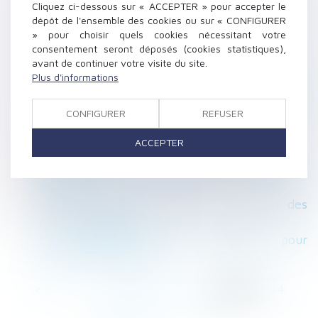
Cliquez ci-dessous sur « ACCEPTER » pour accepter le
Le divorce met-il fin à la pension de
dépôt de l'ensemble des cookies ou sur « CONFIGURER
réversion?
» pour choisir quels cookies nécessitant votre
Interdiction de recourir à l’activité partielle en
consentement seront déposés (cookies statistiques),
raison du pass sanitaire
avant de continuer votre visite du site.
Plus d'informations
La visite médicale de fin de carrière devient
obligatoire pour les salariés en suivi renforcé
CONFIGURER
REFUSER
Comment activer et faire jouer la garantie
décennale ?
ACCEPTER
Succession : les droits des enfants renforcés
Retour des agents vulnérables : les consignes
à suivre
La loi bioéthique encadre la situation des
enfants intersexes
La vaccination devient obligatoire pour
certaines professions
<<
<
...
140
141
142
143
144