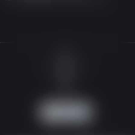
Accueil
Le cabinet
L'équipe
Les domaines d'intervention
Actualités
Honoraires
Espace client
Contact
Articles