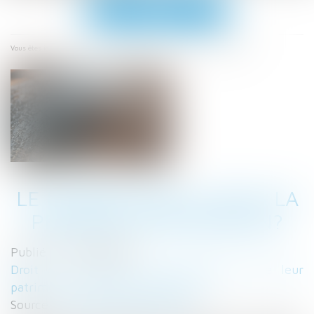
Ouvrir
le
menu
Accueil
Le divorce met-il fin à la pension de réversion?
Vous êtes ici :
LE DIVORCE MET-IL FIN À LA
PENSION DE RÉVERSION?
Publié le :
28/09/2021
Droit de la famille, des personnes et de leur
patrimoine
/
Divorce et séparation
Source :
www.boursorama.com