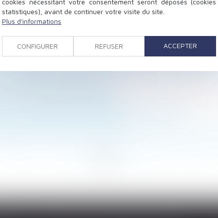
cookies nécessitant votre consentement seront déposés (cookies
statistiques), avant de continuer votre visite du site.
Plus d'informations
par arrêté de péril grave et imminent concernant le lo
ons chômage supprimées !
ACCEPTER
CONFIGURER
REFUSER
ure qui risque d’alourdir sérieusement la facture début
vaux modestes n’est pas un ouvrage au sens de l’articl
mpte-titres paient-ils plus cher ?
s et mortels : du nouveau !
pier sécurisé devient obligatoire
ion : prolongation du dispositif jusqu’en 2026
 de salaire est toujours requise !
ception d’un enfant hors union suffit à caractériser la
<<
<
1
2
3
4
5
6
7
...
>
>>