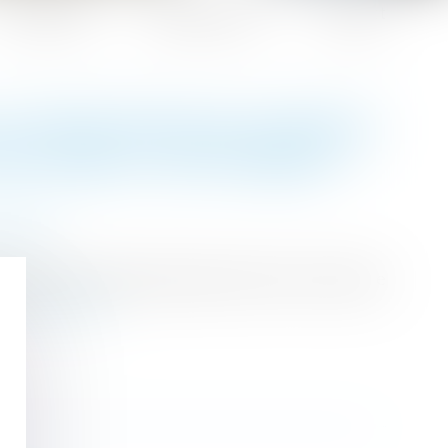
Honoraires
Espace client
Contact
LE PROCÉDURE QUI RISQUE
URE DÉBUT SEPTEMBRE ?
aration
iriger les personnes ayant recours à la justice
..
Lire la suite