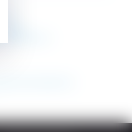
cal loué
 septembre ?
e 1792 du Code civil !
 cessation de communauté de vie