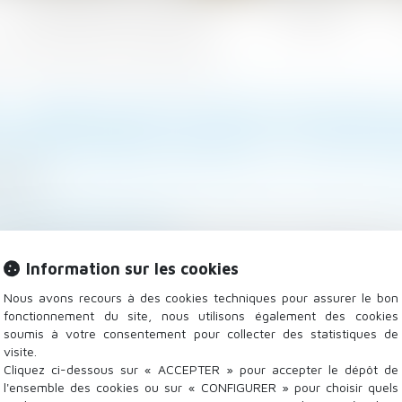
Les domaines d'intervention
Actualités
e d’alourdir sérieusement la facture début septembre ?
 : QUELLE EST CETTE NOUVEL
URDIR SÉRIEUSEMENT LA FACT
9/2025
lle, des personnes et de leur patrimoine
/
Divorce et sép
epubliquedespyrenees.fr
septembre, un nouveau décret permet aux magistrats de d
Information sur les cookies
médiation payante, notamment dans le cas des divorces.
Nous avons recours à des cookies techniques pour assurer le bon
fonctionnement du site, nous utilisons également des cookies
soumis à votre consentement pour collecter des statistiques de
visite.
Cliquez ci-dessous sur « ACCEPTER » pour accepter le dépôt de
l'ensemble des cookies ou sur « CONFIGURER » pour choisir quels