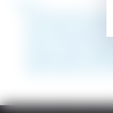
Historique
Mise en demeure d'un bailleur commercial 
Deux CDI refusés après un CDD = allocati
Divorce : quelle est cette nouvelle procéd
La pompe à chaleur ayant nécessité des tra
Succession : pourquoi les héritiers d'un co
Lutte contre les accidents du travail grave
Arrêt de travail : le nouveau formulaire pa
Encadrement des loyers des baux d’habitat
Temps partiel thérapeutique : l’attestation
Nationalité française par mariage : la con