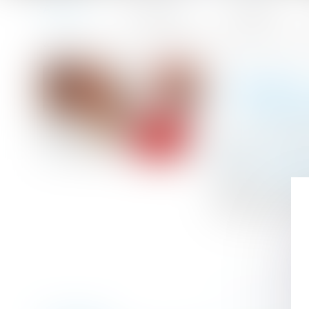
Accueil
Le cabinet
L'équipe
Accueil
Divorce : quelle est cette nouvelle procédure qui risqu
Vous êtes ici :
DIVORCE
D’ALO
Publié le :
08/0
Droit de la fami
Source :
www.lar
À partir du 1er 
civile vers une 