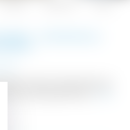
Honoraires
Espace client
Contact
IVORCE : ATTENTION AU
MANDE !
aration
 préjudice subi par son ancien conjoint sur le
de celle-ci du domicile conjugal avec les deux
privé de ses filles pendant onze mois...
Lire la