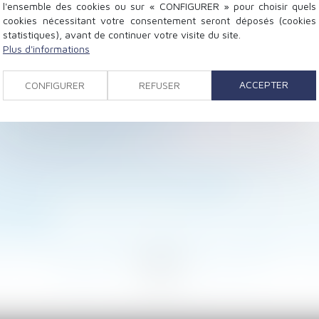
l'ensemble des cookies ou sur « CONFIGURER » pour choisir quels
cookies nécessitant votre consentement seront déposés (cookies
statistiques), avant de continuer votre visite du site.
Plus d'informations
 attention au fondement de la demande !
ACCEPTER
CONFIGURER
REFUSER
ement de la prime exceptionnelle de pouvoir d’achat
’amiante : quelle spécificité ?
utions pour débloquer la situation ?
t et charge de la preuve
e du gérant de la SCI : présomption de connaissance du 
our la loi du premier domicile conjugal
 n’exclut pas le respect de la procédure d’autorisation 
TREPRISE
ar le salarié en l’absence de carence de l’employeur ou 
<
...
69
70
71
72
73
74
75
...
>