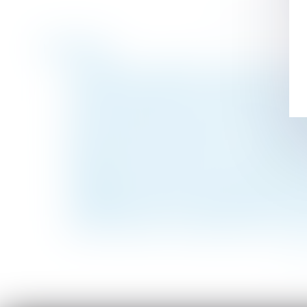
Historique
Dommages et intérêts en cas de divorce :
Exclusion des salariés temporaire du vers
Préjudice d’anxiété en cas d’exposition à l
Héritier bloque la succession : Quelles sol
Dénonciation de harcèlement, licenciemen
Réalisation des travaux par l’intermédiair
Régime matrimonial : présomption simple p
L’allégation de fraude dans la candidature
RÉFÉRENT SANTÉ ET SÉCURITÉ DE L’EN
Lanceur d’alerte : pas de saisine du CPH p
<<