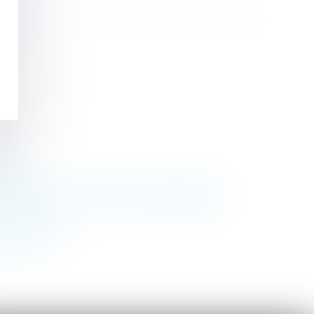
vice
administrative en vue d’un licenciement
de solution
>>