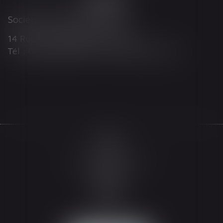
Société d'Avocats ARTHUS
14 Rue Wilson 68000 COLMAR
Tél : 03 89 21 98 55 - Fax : 03 89 23 92 10
Accueil
Le cabinet
L'équipe
Les domaines d'intervention
Actualités
Honoraires
Espace client
Contact
Articles