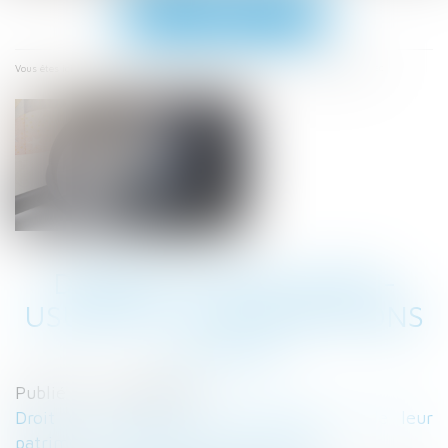
Ouvrir
le
menu
Accueil
Donation avec quasi-usufruit : les précisions du fisc
Vous êtes ici :
DONATION AVEC QUASI-
USUFRUIT : LES PRÉCISIONS
DU FISC
Publié le :
09/10/2024
Droit de la famille, des personnes et de leur
patrimoine
/
Patrimoine et succession