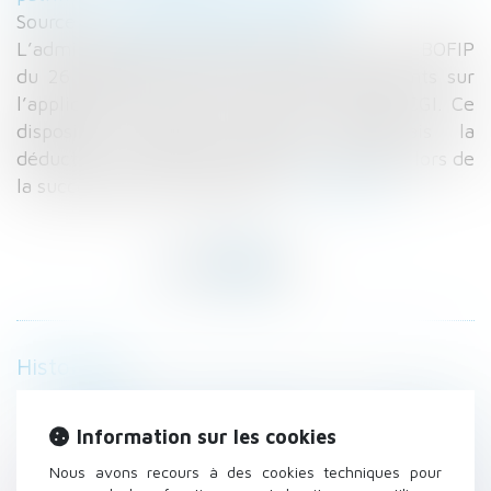
Source :
www.gestiondefortune.com
L’administration fiscale a apporté, dans son BOFIP
du 26 septembre 2024* des éclaircissements sur
l’application du nouvel article 774 bis du CGI. Ce
dispositif anti-abus restreint désormais la
déduction de certaines dettes de restitution lors de
la succession de l’usufruitier...
Lire la suite
Historique
Donation avec quasi-usufruit : les précisions
du fisc
Information sur les cookies
Gestation pour autrui (GPA) : quelles sont les
Nous avons recours à des cookies techniques pour
évolutions du droit ?