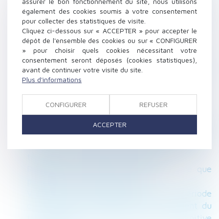
assurer le bon fonctionnement du site, nous utilisons
Smic horaire : le Premier ministre annonce
également des cookies soumis à votre consentement
pour collecter des statistiques de visite.
une revalorisation au 1er novembre 2024
Cliquez ci-dessous sur « ACCEPTER » pour accepter le
Expropriation, rétrocession, recours : les
dépôt de l'ensemble des cookies ou sur « CONFIGURER
délais
» pour choisir quels cookies nécessitant votre
Révision des baux commerciaux et
consentement seront déposés (cookies statistiques),
avant de continuer votre visite du site.
professionnels : les indices au deuxième
Plus d'informations
trimestre 2024
Licenciement pour motif économique et
CONFIGURER
REFUSER
obligation de reclassement
L'INRS alerte sur les risques liés aux machines
ACCEPTER
Porter plainte pour violences sexuelles en
France : l’épreuve des femmes migrantes,
transgenres et travailleuses du sexe
Réforme des droits de succession : ce que
propose la Cour des comptes
Validité du licenciement pendant une période
de suspension consécutive à un accident du
travail en cas de cessation totale et définitive