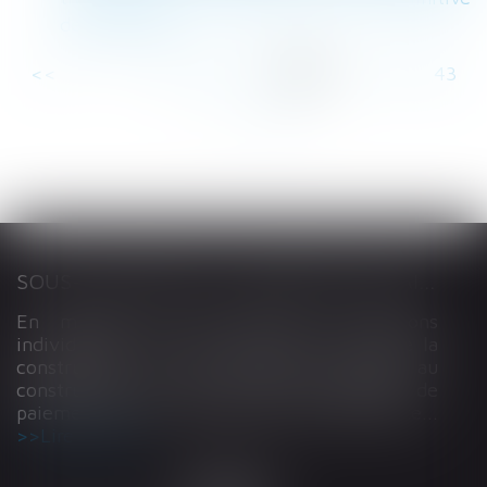
de la société
<<
<
...
37
38
39
40
41
42
43
...
>
>>
SOUS-TRAITANCE ET GARANTIE DE PAIEMENT : LA COUR DE CASSATION CONFIRME LA RESPONSABILITÉ DU DIRIGEANT DE DROIT
En matière de construction de maisons
individuelles, l’article L 241-9 du Code de la
construction et de l’habitation impose au
constructeur de justifier d’une garantie de
paiement dans tout contrat de sous-traitance...
Lire la suite