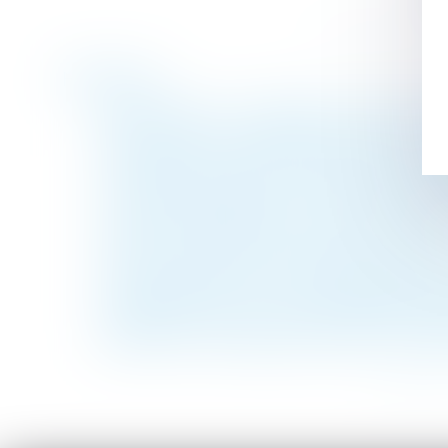
Historique
Droit funéraire : la Défenseure des droits
Revirement de jurisprudence confirmé : r
Cas pratique : sanctionner l’absence injusti
Communauté légale : dernières précisions 
Le CSE ne peut pas agir en justice pour f
Donation entre époux ou au dernier vivant
Urssaf : négocier les conditions d’apureme
Conséquence du recours systématique aux
Proposition de loi en vue de modifier la d
Quelles sont les règles de hauteur et de d
<<