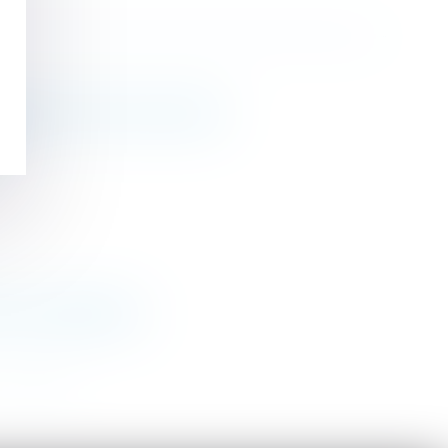
 défunts et de leurs proches
tion compensatoire
>
>>