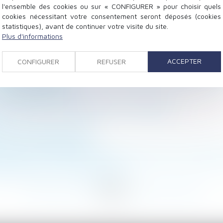
l'ensemble des cookies ou sur « CONFIGURER » pour choisir quels
cookies nécessitant votre consentement seront déposés (cookies
statistiques), avant de continuer votre visite du site.
Plus d'informations
 appelle à une réforme profonde en faveur des droits des
ACCEPTER
CONFIGURER
REFUSER
étractation exclue pour une promesse antérieure à 2016
fiée d’un salarié
jurisprudentielles
aire respecter un engagement de l'employeur
nt des dettes sociales
 heures supplémentaires
ate prise en compte pour la détermination de la presta
istance pour un mur de clôture ?
<
...
134
135
136
137
138
139
140
...