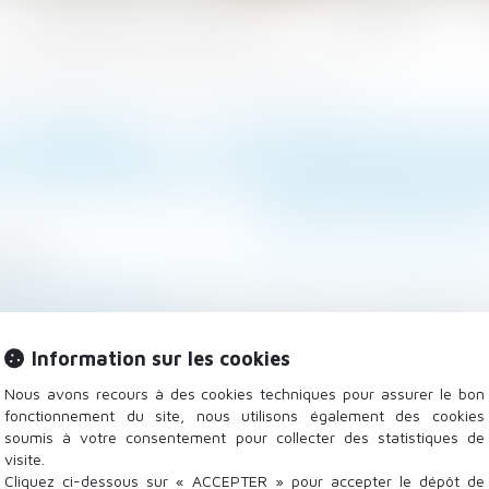
Les domaines d'intervention
Actualités
 réforme profonde en faveur des droits des défunts et de leurs proches
FUNÉRAIRE : LA DÉFENSEURE D
 PROFONDE EN FAVEUR DES DR
LEURS PROCHE
/2021
lle, des personnes et de leur patrimoine
/
Patrimoine et
enseurdesdroits.fr
mations sur les nombreuses difficultés rencontrées pa
Information sur les cookies
s doivent accomplir à l’occasion des funérailles, m
roits...
Lire la suite
Nous avons recours à des cookies techniques pour assurer le bon
fonctionnement du site, nous utilisons également des cookies
soumis à votre consentement pour collecter des statistiques de
visite.
Cliquez ci-dessous sur « ACCEPTER » pour accepter le dépôt de