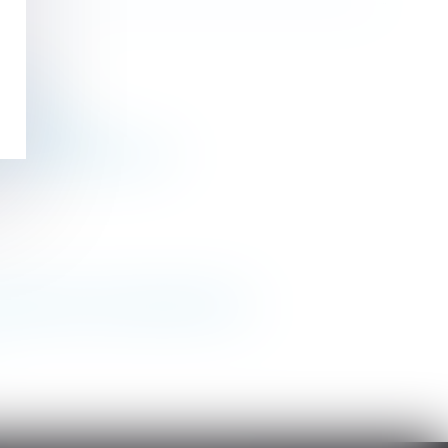
cal loué
 septembre ?
e 1792 du Code civil !
 cessation de communauté de vie