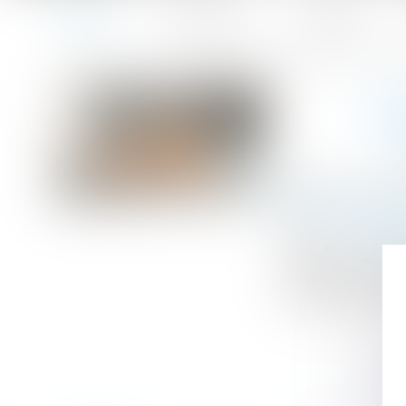
Accueil
Le cabinet
L'équipe
Accueil
Encadrement des loyers des baux d’habitation : prolong
Vous êtes ici :
EN
Publié le :
02/0
Droit immobilier
Source :
www.le
Face aux difficu
supérieure à 50
mécanisme d’enc