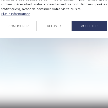
cookies nécessitant votre consentement seront déposés (cookies
statistiques), avant de continuer votre visite du site.
Plus d'informations
par arrêté de péril grave et imminent concernant le lo
ons chômage supprimées !
ACCEPTER
CONFIGURER
REFUSER
ure qui risque d’alourdir sérieusement la facture début
vaux modestes n’est pas un ouvrage au sens de l’articl
mpte-titres paient-ils plus cher ?
s et mortels : du nouveau !
pier sécurisé devient obligatoire
ion : prolongation du dispositif jusqu’en 2026
 de salaire est toujours requise !
ception d’un enfant hors union suffit à caractériser la
<<
<
1
2
3
4
5
6
7
...
>
>>