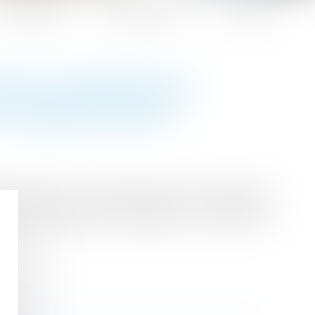
Honoraires
Espace client
Contact
AUX D’HABITATION :
F JUSQU’EN 2026
s « tendues » caractérisées par une population
e et la demande, le législateur a instauré un