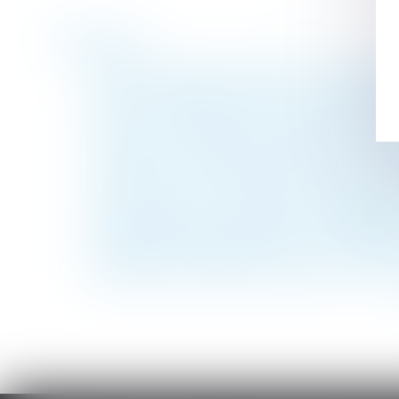
Historique
Mise en demeure d'un bailleur commercial 
Deux CDI refusés après un CDD = allocati
Divorce : quelle est cette nouvelle procéd
La pompe à chaleur ayant nécessité des tra
Succession : pourquoi les héritiers d'un co
Lutte contre les accidents du travail grave
Arrêt de travail : le nouveau formulaire pa
Encadrement des loyers des baux d’habitat
Temps partiel thérapeutique : l’attestation
Nationalité française par mariage : la con