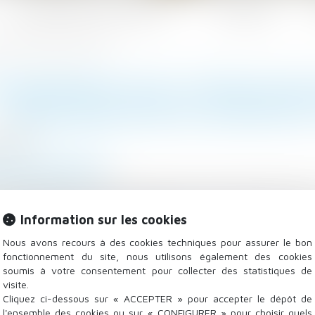
Les domaines d'intervention
Actualités
ation du dispositif jusqu’en 2026
CADREMENT DES LOYERS DES B
PROLONGATION DU DISPOSITI
9/2025
/
Baux d'habitation
mag-juridique.com
ltés d’accès au logement dans les zones urbaines dite
 000 habitants et un déséquilibre marqué entre l’offr
Information sur les cookies
adrement des loyers...
Lire la suite
Nous avons recours à des cookies techniques pour assurer le bon
fonctionnement du site, nous utilisons également des cookies
soumis à votre consentement pour collecter des statistiques de
visite.
Cliquez ci-dessous sur « ACCEPTER » pour accepter le dépôt de
l'ensemble des cookies ou sur « CONFIGURER » pour choisir quels