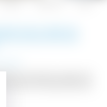
Honoraires
Espace client
Contact
IONS SUR LE POINT DE
ON DE SIMULATION DES
 succession
le règlement de la succession d’un couple commun
tion concernant des donations réalisées sur les
la juridiction du fond, et apporte des précisions