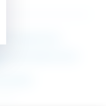
s
ter son obligation de sécurité
à l’ensemble des séparations et divorces
if
ion des donations
>>