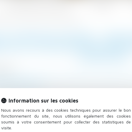
Les domaines d'intervention
Actualités
part de l’action en déclaration de simulation des donations
X COMMUNS EN BIENS : PRÉCIS
RT DE L’ACTION EN DÉCLARATI
DONATIONS
/2023
lle, des personnes et de leur patrimoine
/
Patrimoine et
mag-juridique.com
tion saisie à la suite de difficultés intervenues dans 
héritier réclamait une action en déclaration de simula
Information sur les cookies
ejette l’irrecevabilité pour prescription prononcée par 
Nous avons recours à des cookies techniques pour assurer le bon
élais d’une telle demande...
Lire la suite
fonctionnement du site, nous utilisons également des cookies
soumis à votre consentement pour collecter des statistiques de
visite.