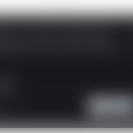
SOUS-TRAITANCE ET GARANTIE DE PAIEMENT : LA COUR DE CASSATION CONFIRME LA RESPONSABILITÉ DU DIRIGEANT DE DROIT
ividuelles, l’article L 241-9 du Code de la
tructeur de justifier d’une garantie de paiement
 suite
'intervention