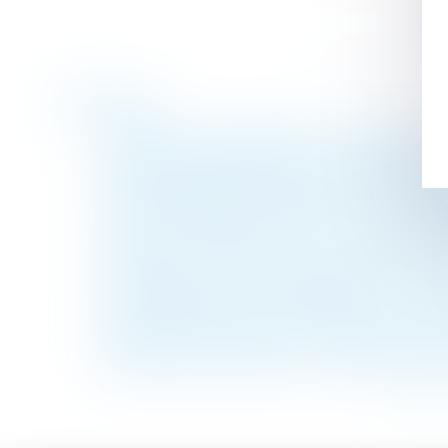
Historique
La requête en désignation de l'administrate
Absence de comparution de l’employeur en
Quand l’URSSAF ne respecte pas la procédur
La zone protégée de l’action civile en dé
Depuis le 1er janvier 2023, le recouvremen
L’acheteur qui refuse un prêt inférieur au
Quand intimider son employeur en le menaç
L’employeur peut être condamné à verser 
Époux communs en biens : précisions sur le
Protection de l’enfance : les textes d’appl
<<