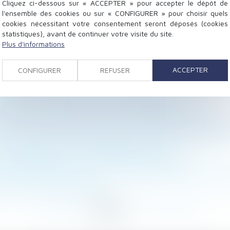
Cliquez ci-dessous sur « ACCEPTER » pour accepter le dépôt de
l'ensemble des cookies ou sur « CONFIGURER » pour choisir quels
cookies nécessitant votre consentement seront déposés (cookies
statistiques), avant de continuer votre visite du site.
Plus d'informations
ACCEPTER
ur provisoire n'a pas à être notifiée aux copropriétaire
CONFIGURER
REFUSER
 appel et analyse des moyens mis en œuvre pour respec
e de vérification des frais professionnels
molition correspond à son périmètre géographique
t des pensions alimentaires par l’ARIPA est généralisé 
 montant maximal prévu dans la promesse n’est pas faut
ant de saisir la justice dégénère en abus
un abondement sur le CPF du lanceur d’alerte
 point de départ de l’action en déclaration de simulat
ication de la loi «Taquet »
<
...
97
98
99
100
101
102
103
...
>