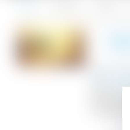
Accueil
Le cabinet
L'équipe
Accueil
Époux communs en biens : précisions sur le point de dé
Vous êtes ici :
ÉPOU
DÉPA
Publié le :
26/01
Droit de la fami
Source :
www.le
La Haute juridic
en biens, où un 
biens communs, r
concernant les d