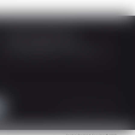
Société d'Avocats ARTHUS
14 Rue Wilson 68000 COLMAR
Tél : 03 89 21 98 55 - Fax : 03 89 23 92 10
Mentions légales
Plan du site