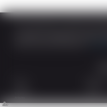
En matière de construction de maisons ind
construction et de l’habitation impose au cons
dans tout contrat de sous-traitance...
Lire la
Accueil
Le cabinet
L'équipe
Les domaines d
Actualités
Honoraires
Espace client
Contact
Articles