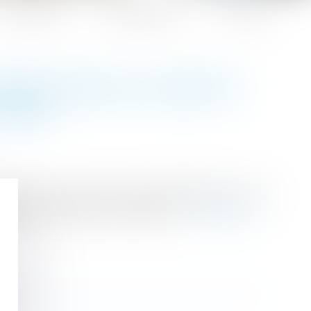
Honoraires
Espace client
Contact
DIMINUTION DU LOYER ET
USION
tion d’une maison à usage d’habitation et les
priétaire en diminution du loyer...
Lire la suite