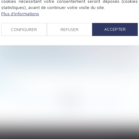
cookies nécessitant votre consentement seront déposés (cookies
statistiques), avant de continuer votre visite du site.
Plus d'informations
u loyer et délais de forclusion
lle réparant un préjudice : nouvel exemple jurispruden
ACCEPTER
CONFIGURER
REFUSER
 non équivoque en présence d’une contestation constant
 prestation compensatoire
message adressé aux juges du fond
ins 50 salariés doivent actualiser leur procédure intern
it
d’achat ?
...
103
104
105
106
107
108
109
...