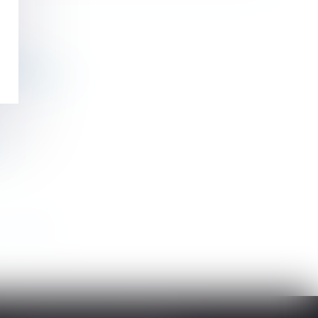
tiel
e de ceux-ci
e
>
>>