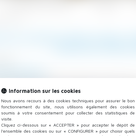
Les domaines d'intervention
Actualités
lais de forclusion
R DE SURFACE DANS LE BAIL, 
DÉLAIS DE FORCL
/2022
/
Baux d'habitation
mag-juridique.com
un écart entre la surface mentionnée au bail de loca
Information sur les cookies
 par les locataires, ces derniers avaient assigné le pro
Nous avons recours à des cookies techniques pour assurer le bon
fonctionnement du site, nous utilisons également des cookies
soumis à votre consentement pour collecter des statistiques de
visite.
Cliquez ci-dessous sur « ACCEPTER » pour accepter le dépôt de
l'ensemble des cookies ou sur « CONFIGURER » pour choisir quels