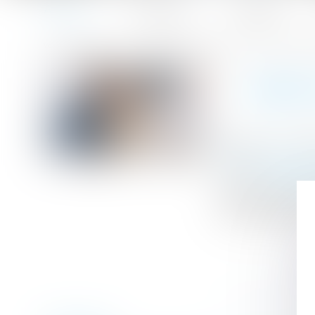
Accueil
Le cabinet
L'équipe
Accueil
Erreur de surface dans le bail, diminution du loyer et dé
Vous êtes ici :
ERREU
Publié le :
17/11
Droit immobilier
Source :
www.le
Se prévalant d’
mesures réalisées