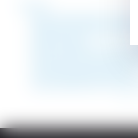
Historique
Erreur de surface dans le bail, diminution d
Régime social de l'indemnité transactionne
La réception tacite des travaux n’est pas
Droit des successions
Autonomie du régime matrimonial et de la
Astreinte ou permanence ? Un important 
Lanceurs d'alerte : les entreprises d'au mo
La rénovation énergétique des bâtiments
Vice du consentement pour insanité d’espr
Comment transformer les RTT en pouvoir 
<<
<