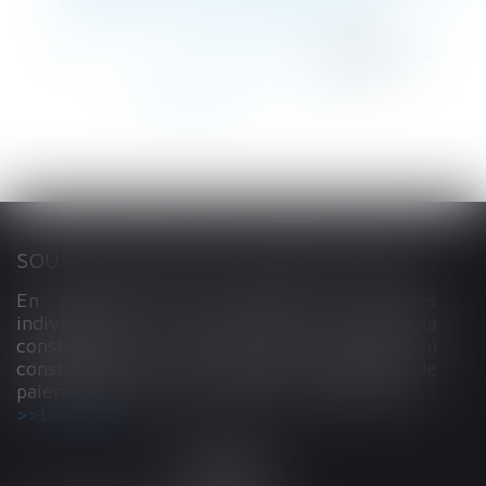
commercial - Les Echos Executives
<<
<
...
258
259
260
261
262
263
264
...
>
>>
SOUS-TRAITANCE ET GARANTIE DE PAIEMENT : LA COUR DE CASSATION CONFIRME LA RESPONSABILITÉ DU DIRIGEANT DE DROIT
En matière de construction de maisons
individuelles, l’article L 241-9 du Code de la
construction et de l’habitation impose au
constructeur de justifier d’une garantie de
paiement dans tout contrat de sous-traitance...
Lire la suite