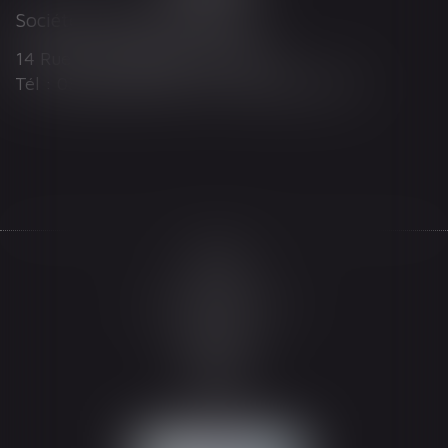
Société d'Avocats ARTHUS
14 Rue Wilson 68000 COLMAR
Tél : 03 89 21 98 55 - Fax : 03 89 23 92 10
Accueil
Le cabinet
L'équipe
Les domaines d'intervention
Actualités
Honoraires
Espace client
Contact
Articles