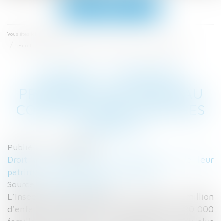
Ouvrir
le
menu
Accueil
Vous êtes ici :
Famille : comment protéger son nouveau conjoint sans léser ses enfants
FAMILLE : COMMENT
PROTÉGER SON NOUVEAU
CONJOINT SANS LÉSER SES
ENFANTS
Publié le :
13/02/2018
Droit de la famille, des personnes et de leur
patrimoine
/
Patrimoine et succession
Source :
www.lemonde.fr
L’Insee recense aujourd’hui en France 1,5 million
d’enfants de moins de 18 ans vivant dans 720 000