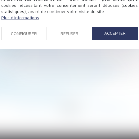
cookies nécessitant votre consentement seront déposés (cookies
statistiques), avant de continuer votre visite du site.
Plus d'informations
bail verbal est tacitement reconduit
ement prononcé en représailles d’une saisine prud’homa
ACCEPTER
CONFIGURER
REFUSER
que se réserve l’acheteur
entretenir
 le nouveau-né hospitalisé et ses parents
sont les mesures applicables au 1er décembre ?
érifier
 ne vous est fourni par votre hiérarchie?
d d’exonération augmenté !
<
...
133
134
135
136
137
138
139
...