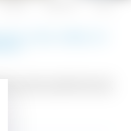
Honoraires
Espace client
Contact
EUR, LE BAIL VERBAL EST
NDUIT
 quant à sa durée, aux dispositions de l’article
acitement reconduit par périodes de même durée à