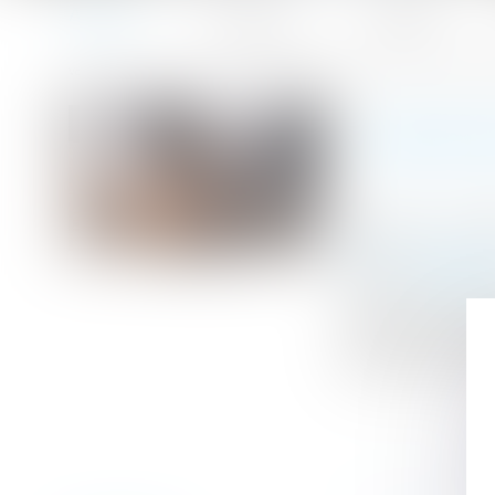
Accueil
Le cabinet
L'équipe
Accueil
Faute de congé délivré par le bailleur, le bail verbal es
Vous êtes ici :
FAUTE D
Publié le :
14/12
Droit immobilier
Source :
www.efl
Le bail verbal p
10 la loi du 10 
défaut de congé