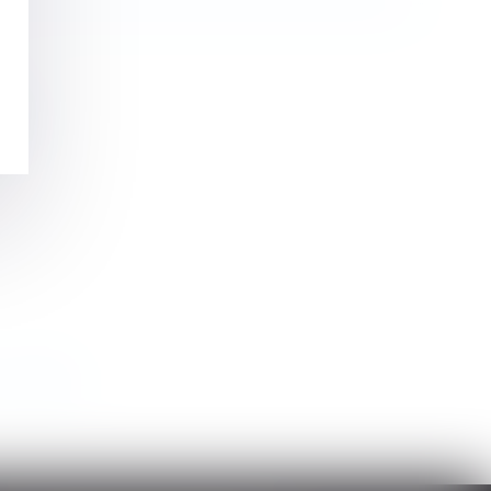
le
>
>>