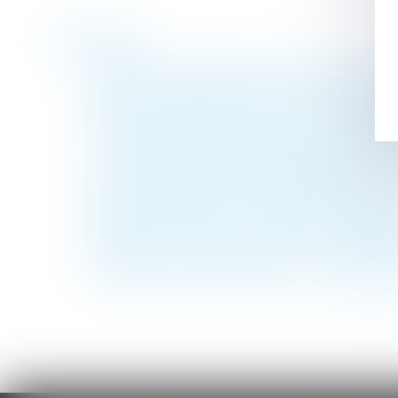
Historique
Faute de congé délivré par le bailleur, le 
Doit être considéré comme nul, le licenci
Maison neuve: il faut chiffrer les travaux 
Tant que l'héritage est incertain, il faut l'
Une charte pour éviter la séparation entre
Puis-je mettre mon salarié à la retraite ?
Réforme de l'assurance chômage : quelles 
Achat d'un terrain nu: ce que vous devez v
Pouvez-vous rester salarié si aucun travail
Cadeaux et bons d’achat 2021 : le plafon
<<