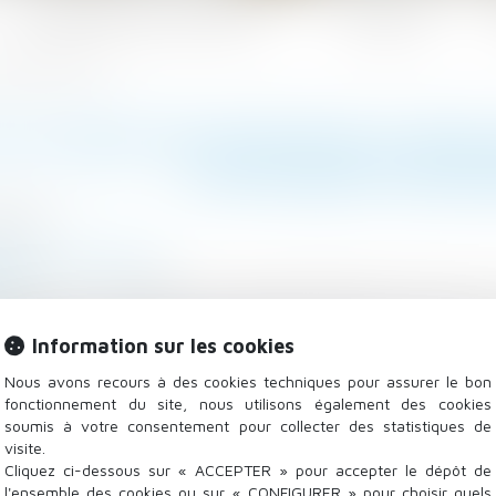
Les domaines d'intervention
Actualités
t tacitement reconduit
E CONGÉ DÉLIVRÉ PAR LE BAILL
TACITEMENT RECO
/2021
/
Baux d'habitation
.fr
ortant sur un logement à usage d’habitation est soumis,
juillet 1989. Il est donc consenti pour 3 ou 6 ans et t
Information sur les cookies
 délivré par …
Lire la suite
Nous avons recours à des cookies techniques pour assurer le bon
fonctionnement du site, nous utilisons également des cookies
soumis à votre consentement pour collecter des statistiques de
visite.
Cliquez ci-dessous sur « ACCEPTER » pour accepter le dépôt de
l'ensemble des cookies ou sur « CONFIGURER » pour choisir quels