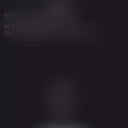
Société d'Avocats ARTHUS
14 Rue Wilson 68000 COLMAR
Tél : 03 89 21 98 55 - Fax : 03 89 23 92 10
Accueil
Le cabinet
L'équipe
Les domaines d'intervention
Actualités
Honoraires
Espace client
Contact
Articles