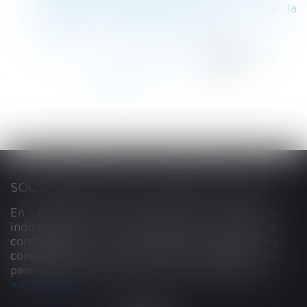
éléments d'équipement installés après la
construction ? | service-public.fr
<<
<
...
271
272
273
274
275
276
277
...
>
>>
SOUS-TRAITANCE ET GARANTIE DE PAIEMENT : LA COUR DE CASSATION CONFIRME LA RESPONSABILITÉ DU DIRIGEANT DE DROIT
En matière de construction de maisons
individuelles, l’article L 241-9 du Code de la
construction et de l’habitation impose au
constructeur de justifier d’une garantie de
paiement dans tout contrat de sous-traitance...
Lire la suite