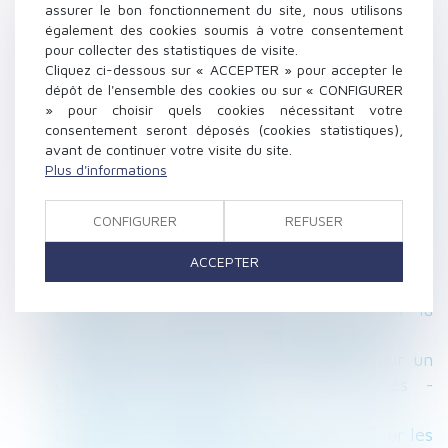
Un copropriétaire a-t-il le droit de faire des
assurer le bon fonctionnement du site, nous utilisons
également des cookies soumis à votre consentement
plantations dans une cour commune ? -
pour collecter des statistiques de visite.
L'Express Votre Argent
Cliquez ci-dessous sur « ACCEPTER » pour accepter le
Réforme de la formation : pourquoi
dépôt de l'ensemble des cookies ou sur « CONFIGURER
les salariés peu qualifiés sont prioritaires
» pour choisir quels cookies nécessitant votre
consentement seront déposés (cookies statistiques),
Divorce -Usage du nom du conjoint : il faut
avant de continuer votre visite du site.
justifier d'un intérêt particulier | service-
Plus d'informations
public.fr
La tarification AT se met à jour de la réforme
CONFIGURER
REFUSER
du calcul de l'effectif « sécurité sociale » - RF
SOCIAL
ACCEPTER
Prestation compensatoire : jouissance
gratuite du domicile conjugal pendant la
durée de l'instance - Le Monde du Droit
Faute grave du salarié qui travaille pour un
concurrent pendant ses congés payés -
Éditions Francis Lefebvre
La garantie décennale s'applique-t-elle sur les