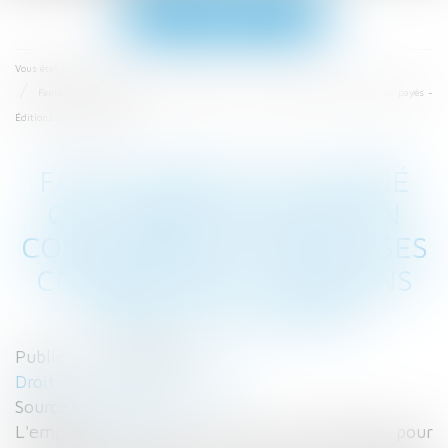
Ouvrir
le
menu
Accueil
Vous êtes ici :
Faute grave du salarié qui travaille pour un concurrent pendant ses congés payés -
Éditions Francis Lefebvre
FAUTE GRAVE DU SALARIÉ
QUI TRAVAILLE POUR UN
CONCURRENT PENDANT SES
CONGÉS PAYÉS - ÉDITIONS
FRANCIS LEFEBVRE
Publié le :
10/08/2017
Droit du travail - Employeurs
Source :
www.efl.fr
L'employeur n'a pas à prouver un préjudice pour