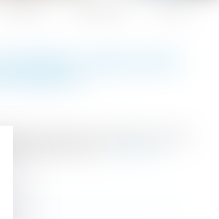
Honoraires
Espace client
Contact
 ENTRAÎNE L’ANNULATION
NATIONALITÉ
nauté de vie affective et matérielle au moment
 dans un délai de deux ans...
Lire la suite