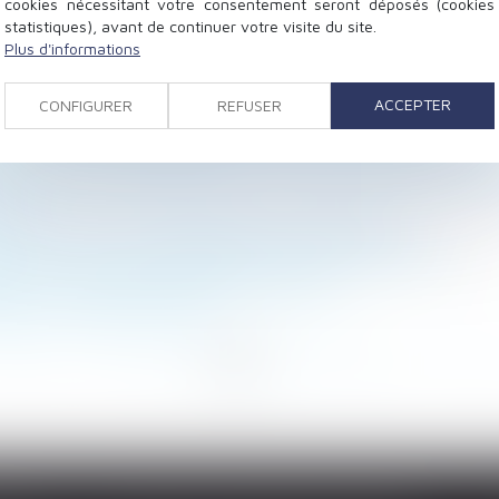
cookies nécessitant votre consentement seront déposés (cookies
statistiques), avant de continuer votre visite du site.
Plus d'informations
rtaine, mais pas forcément chiffrée
son enfant se confie sur des violences de l’équipe édu
ACCEPTER
CONFIGURER
REFUSER
tion administrative qui a finalement été reportée?
la Cour de cassation rappelle le niveau de preuve exigé
r les salariés engagés dans un parcours de PMA ou d'ad
 DPE
l’annulation de la déclaration de nationalité
inaire : vers une consécration du droit de se taire ?
ntir une jouissance paisible des locaux
yeurs est fixée à 750 €
<<
<
...
6
7
8
9
10
11
12
...
>
>