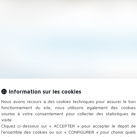
Les domaines d'intervention
Actualités
de la déclaration de nationalité
UDE À LA COMMUNAUTÉ DE VIE
DE LA DÉCLARATION DE 
7/2025
lle, des personnes et de leur patrimoine
mag-juridique.com
 la nationalité française par mariage exige une commu
Information sur les cookies
n. En cas de fraude, l’enregistrement peut être contesté
Nous avons recours à des cookies techniques pour assurer le bon
fonctionnement du site, nous utilisons également des cookies
soumis à votre consentement pour collecter des statistiques de
visite.
Cliquez ci-dessous sur « ACCEPTER » pour accepter le dépôt de
l'ensemble des cookies ou sur « CONFIGURER » pour choisir quels