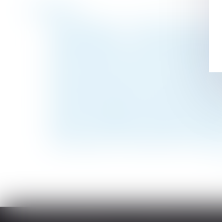
Historique
Action paulienne : la créance doit être ce
Affaire Bétharram : comment réagir quand 
Donation: quelle est cette nouvelle obliga
Prise d’acte et discrimination syndicale : 
Discriminations au travail -Du nouveau pou
Renforcer la fiabilité et l'encadrement du
La fraude à la communauté de vie entraîne 
Entretien préalable au licenciement discipl
Retour sur l’obligation du bailleur de gara
Apprentissage : la participation des emplo