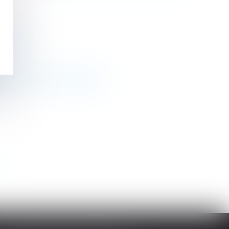
cative ?
option | Service-Public.fr
>