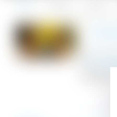
Accueil
Le cabinet
L'équipe
Accueil
La fraude à la communauté de vie entraîne l’annulation 
Vous êtes ici :
LA FRA
Publié le :
08/0
Droit de la fami
Source :
www.le
L’acquisition de
de la déclaratio