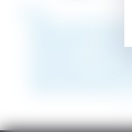
Historique
Prorogation d’un certificat d’urbanisme e
Espaces de rencontre parents-enfants pour 
Nouveautés sociales BTP : ce qui change 
Un copropriétaire a-t-il le droit de faire
Réforme de la formation : pourquoi les sala
Divorce -Usage du nom du conjoint : il faut 
La tarification AT se met à jour de la réfor
Prestation compensatoire : jouissance grat
Faute grave du salarié qui travaille pour 
La garantie décennale s'applique-t-elle sur
<<