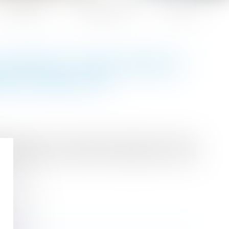
Honoraires
Espace client
Contact
 ÉLÉMENTS D'ÉQUIPEMENT
ICE-PUBLIC.FR
 relèvent de la garantie décennale lorsqu'ils
l'ouvrage. C'est que vient de juger la Cour de