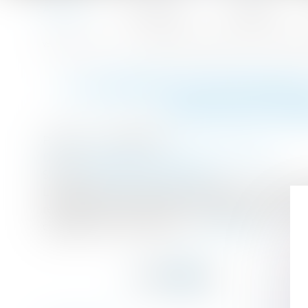
Accueil
Le cabinet
L'équipe
Accueil
La garantie décennale s'applique-t-elle sur les éléments
Vous êtes ici :
LA GARANTIE DÉCENNALE
INSTALLÉS AP
Publié le :
10/08/2017
Droit immobilier
/
Droit de la construction
Source :
www.service-public.fr
Les dysfonctionnements affectant un élément 
rendent cette construction inhabitable. Peu i
cassation le 15 juin 2017...
Lire la suite