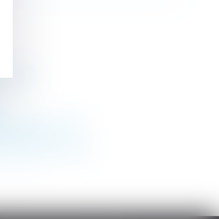
re Argent
AL
ce - Le Monde du Droit
is Lefebvre
on ? | service-public.fr
>
>>