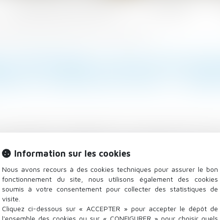
Les domaines d'intervention
Actualités
 d'équipement installés après la construction ? | service-public.fr
 S'APPLIQUE-T-ELLE SUR LES
RÈS LA CONSTRUCTION ? | SERV
d'équipement installé dans une construction existante
mporte que cet équipement soit dissociable ou non de 
Information sur les cookies
Nous avons recours à des cookies techniques pour assurer le bon
fonctionnement du site, nous utilisons également des cookies
soumis à votre consentement pour collecter des statistiques de
visite.
Cliquez ci-dessous sur « ACCEPTER » pour accepter le dépôt de
l'ensemble des cookies ou sur « CONFIGURER » pour choisir quels