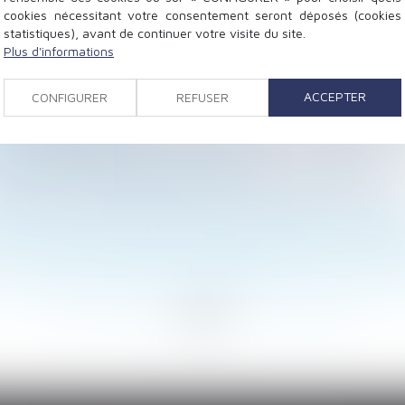
cookies nécessitant votre consentement seront déposés (cookies
statistiques), avant de continuer votre visite du site.
Plus d'informations
n cas d'élaboration d'un nouveau PLU
familles en difficulté
ACCEPTER
CONFIGURER
REFUSER
au 1er août 2017
 des plantations dans une cour commune ? - L'Express Vot
riés peu qualifiés sont prioritaires
justifier d'un intérêt particulier | service-public.fr
me du calcul de l'effectif « sécurité sociale » - RF SOCI
uite du domicile conjugal pendant la durée de l'instan
un concurrent pendant ses congés payés - Éditions Franc
 les éléments d'équipement installés après la constructi
<
...
271
272
273
274
275
276
277
...