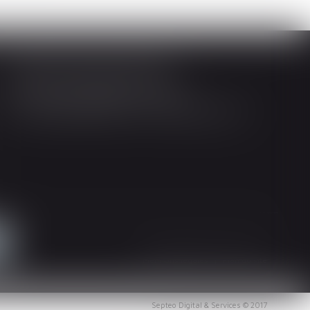
Société d'Avocats ARTHUS
14 Rue Wilson 68000 COLMAR
Tél : 03 89 21 98 55 - Fax : 03 89 23 92 10
Mentions légales
Plan du site
Septeo Digital & Services © 2017