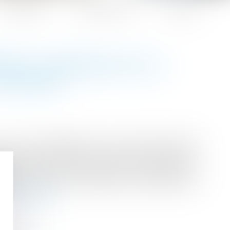
Honoraires
Espace client
Contact
ENT JURIDIQUE DE LA
’ASSURÉ
 au rez-de-chaussée d’une ancienne bâtisse
 l’assureur dommages ouvrage de l’opération un
ents de tuiles et de mortier. Après expertise,
ncement, jugées insuffisantes par l’acquéreur et
...
Lire la suite