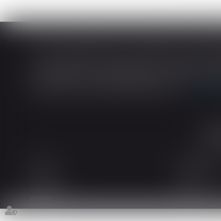
En matière de construction de maisons ind
construction et de l’habitation impose au cons
dans tout contrat de sous-traitance...
Lire la
Accueil
Le cabinet
L'équipe
Les domaines d
Actualités
Honoraires
Espace client
Contact
Articles