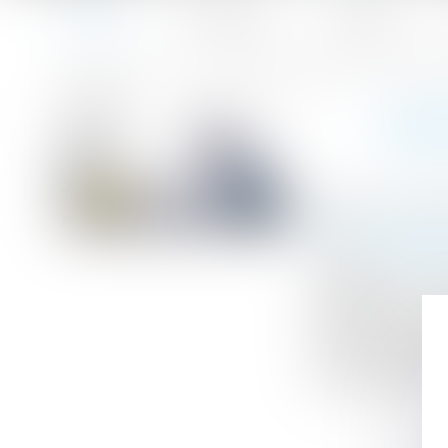
Accueil
Le cabinet
L'équipe
Accueil
Garantie décennale : le fondement juridique de la respon
Vous êtes ici :
GARA
Publié le :
28/11
Droit immobilier
Source :
www.lex
L’acquéreur d’
réhabilitée et 
sinistre relati
l’assureur recon
le syndicat des 