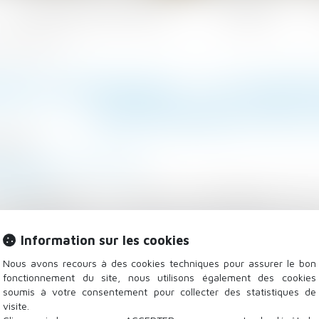
Les domaines d'intervention
Actualités
sabilité de l’assuré
NTIE DÉCENNALE : LE FONDEM
RESPONSABILITÉ DE L
/2018
/
Droit de la construction
tenso.fr
un appartement en l’état futur d’achèvement situé
sa transformée en un immeuble collectif, déclare à la
f à des décollements de tuiles et des chutes de fragm
Information sur les cookies
naît devoir sa garantie et émet des propositions de fina
Nous avons recours à des cookies techniques pour assurer le bon
copropriétaires, qui l’assignent en paiement de sommes
fonctionnement du site, nous utilisons également des cookies
soumis à votre consentement pour collecter des statistiques de
visite.