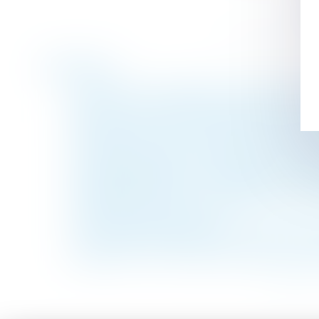
Historique
Les contours du préjudice nécessaire en dro
Réforme du contentieux de la sécurité socia
Délai pour agir en reconnaissance de patern
Licenciement nul pour violation d'une libe
Exploitation gérée par chaque parent succes
Garantie décennale : le fondement juridiqu
Impossible de licencier un salarié pour un
Publication de la loi ELAN
La cour d'appel de Rennes a tranché, Fañch
Séparation : les CAF pourront réviser les 
<<
<