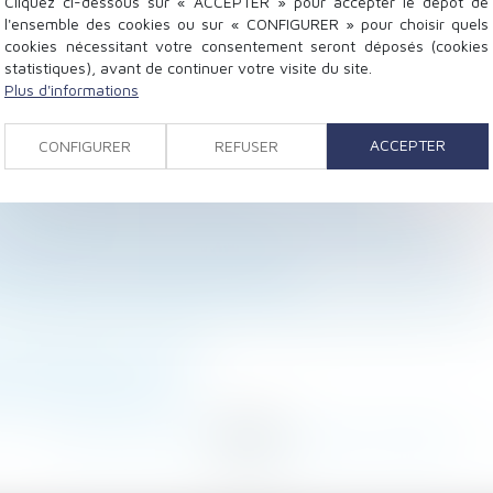
Cliquez ci-dessous sur « ACCEPTER » pour accepter le dépôt de
l'ensemble des cookies ou sur « CONFIGURER » pour choisir quels
cookies nécessitant votre consentement seront déposés (cookies
statistiques), avant de continuer votre visite du site.
Plus d'informations
it du travail - Rupture du contrat de travail
ACCEPTER
CONFIGURER
REFUSER
le et de l’action sociale
ité et respect de la vie privée et familiale
rté fondamentale : l'indemnisation est forfaitaire
sivement : prescription de l’action en salaire différé
e de la responsabilité de l’assuré
 vol découvert au moyen d’une vidéosurveillance illicite
 peut garder son tilde
pensions alimentaires
...
232
233
234
235
236
237
238
...