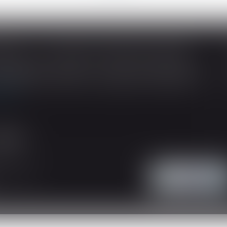
SOUS-TRAITANCE ET GARANTIE DE PAIEMENT : LA COUR DE CASSATION CONFIRME LA RESPONSABILITÉ DU DIRIGEANT DE DROIT
ividuelles, l’article L 241-9 du Code de la
tructeur de justifier d’une garantie de paiement
 suite
'intervention