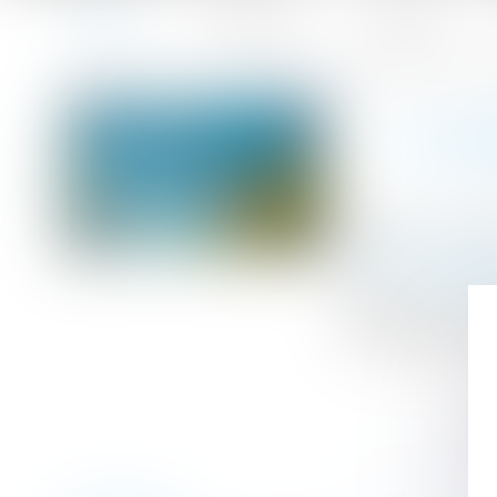
Accueil
Le cabinet
L'équipe
Accueil
La garantie des travaux s'applique toujours après la re
Vous êtes ici :
LA GA
Publié le :
27/0
Droit immobilier
Source :
www.la
Que ce soit la 
immeuble en cas 