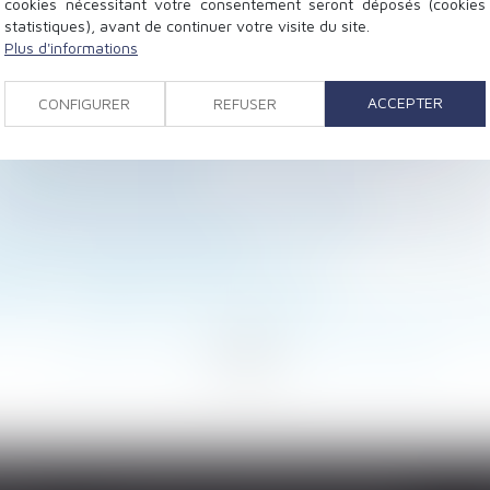
cookies nécessitant votre consentement seront déposés (cookies
statistiques), avant de continuer votre visite du site.
Plus d'informations
la charge des acheteurs après la résolution de la vente
n entreprise n'est-il pas obligatoire ?
ACCEPTER
CONFIGURER
REFUSER
zones exposées à certains mouvements de terrain
soustraire à l’obligation de garantie en invoquant la res
rêt bancaire fiduciaire
opriétaire n’a pas à prouver son préjudice
incipe de proportionnalité dans l’établissement des list
aire : peut-on être sanctionné ?
s après la revente d'un bien immobilier
de repos : l’URSSAF confirme le régime social des somme
<
...
176
177
178
179
180
181
182
...