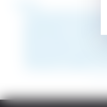
Historique
Le coût des travaux de rénovation reste à 
Dans quelles situations le port du masque e
Les techniques de construction dans les 
Régime de prévoyance : impossibilité de se 
Financement des droits de succession : le p
Restitution d’une partie commune : le copr
Elections professionnelles et respect du pr
Retard au travail le jour de la rentrée scol
La garantie des travaux s'applique toujour
Activité partielle et monétisation jours 
<<