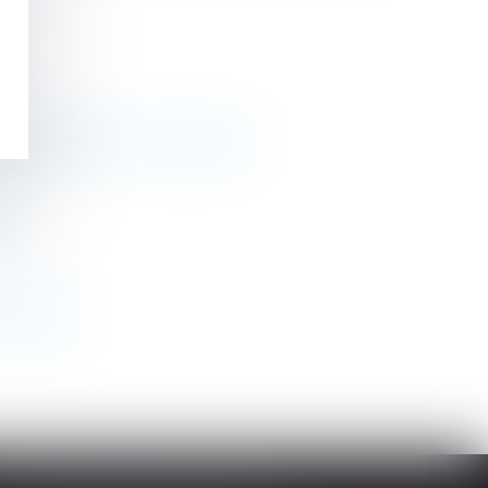
ponsabilité civile du salarié
es
s versée
>
>>