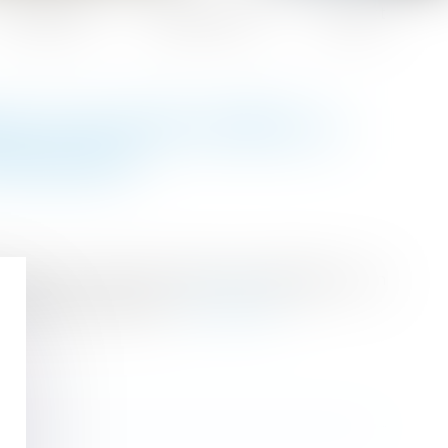
Honoraires
Espace client
Contact
QUE TOUJOURS APRÈS LA
MMOBILIER
deux ans, elles continuent de s'appliquer à un
indique le contraire...
Lire la suite