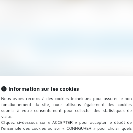
Les domaines d'intervention
Actualités
vente d'un bien immobilier
RANTIE DES TRAVAUX S'APPLI
REVENTE D'UN BIEN I
8/2020
/
Droit de la construction
vieimmo.com
garantie décennale ou celle de bon fonctionnement de 
Information sur les cookies
de revente. Y compris si une clause dans l'acte notarié 
Nous avons recours à des cookies techniques pour assurer le bon
fonctionnement du site, nous utilisons également des cookies
soumis à votre consentement pour collecter des statistiques de
visite.
Cliquez ci-dessous sur « ACCEPTER » pour accepter le dépôt de
l'ensemble des cookies ou sur « CONFIGURER » pour choisir quels