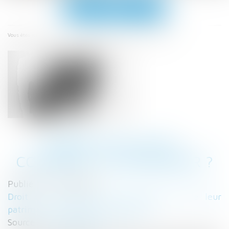
Ouvrir
le
menu
Accueil
Garde exclusive : comment la demander ?
Vous êtes ici :
GARDE EXCLUSIVE :
COMMENT LA DEMANDER ?
Publié le :
16/11/2021
Droit de la famille, des personnes et de leur
patrimoine
/
Divorce et séparation
Source :
www.capital.fr