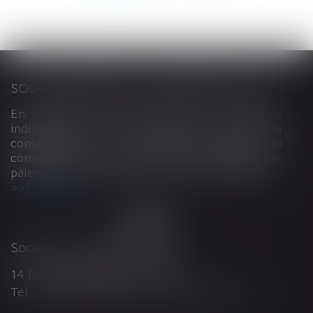
SOUS-TRAITANCE ET GARANTIE DE PAIEMENT : LA COUR DE CASSATION CONFIRME LA RESPONSABILITÉ DU DIRIGEANT DE DROIT
En matière de construction de maisons
individuelles, l’article L 241-9 du Code de la
construction et de l’habitation impose au
constructeur de justifier d’une garantie de
paiement dans tout contrat de sous-traitance...
Lire la suite
Société d'Avocats ARTHUS
14 Rue Wilson 68000 COLMAR
Tél : 03 89 21 98 55 - Fax : 03 89 23 92 10