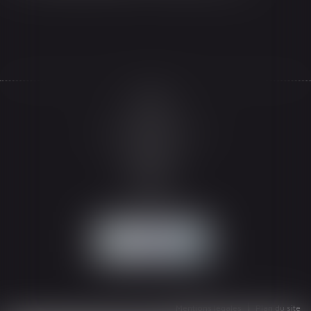
Accueil
Le cabinet
L'équipe
Les domaines d'intervention
Actualités
Honoraires
Espace client
Contact
Articles
Mentions légales
Plan du site