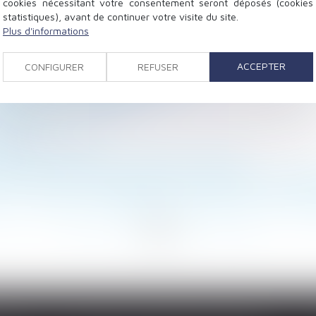
cookies nécessitant votre consentement seront déposés (cookies
statistiques), avant de continuer votre visite du site.
Plus d'informations
xploitation
s de paie : la Cour de cassation recadre les obligations
ACCEPTER
CONFIGURER
REFUSER
sont pas aisées pour les professionnels
que sans vice ou défaut établi
 sa dotation volontaire
e BTP ?
curité au travail
e payer : le contrat et rien que le contrat !
nction n'exonère pas l'employeur du versement de l'ind
ie : le point sur l'obligation d'information en cas de p
<
<
...
14
15
16
17
18
19
20
...
>