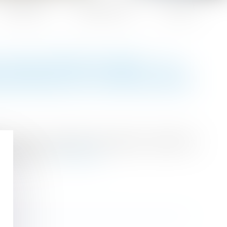
Honoraires
Espace client
Contact
BULLETINS DE PAIE : LA
IGATIONS DE L'EMPLOYEUR
de preuve du paiement des salaires, notamment
de travail...
Lire la suite