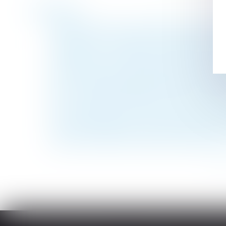
Historique
Quand la bonne foi neutralise la clause d’e
Heures de nuit, durées maximales, bulletin
Violences sur les enfants : les alertes ne 
Copropriété : pas de présomption automati
CPF : l'employeur peut désormais encadrer
Quelles sont les obligations liées à la cart
OIT : incidence de l'IA sur la santé et la sé
Détermination de la créance et injonction d
La mise à disposition d'un véhicule de fo
Devoir de conseil du notaire et assurance-v
<