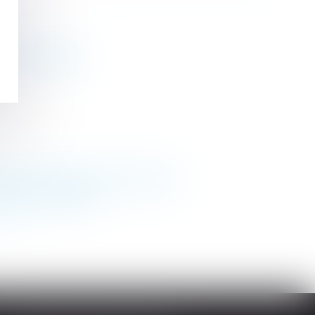
 de l'employeur
emnité d'occupation du domicile
artage successoral
>>