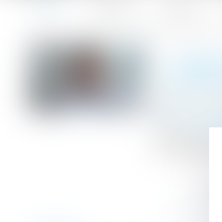
Accueil
Le cabinet
L'équipe
Accueil
Heures de nuit, durées maximales, bulletins de paie : la
Vous êtes ici :
HEURES
COUR DE
Publié le :
07/0
Droit du travail -
Source :
www.leg
Un récent pourv
pour les heures d