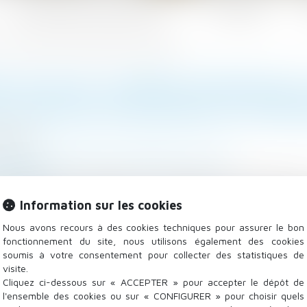
Les domaines d'intervention
Actualités
 Cour de cassation recadre les obligations de l'employeur
 DE NUIT, DURÉES MAXIMALES, 
 CASSATION RECADRE LES OBL
5/2025
 Salariés
/
Relation individuelles au travail
isocial.fr
oi rappel aux employeurs les obligations en matière 
Information sur les cookies
e nuit et sur les règles encadrant les durées maximales 
Nous avons recours à des cookies techniques pour assurer le bon
fonctionnement du site, nous utilisons également des cookies
soumis à votre consentement pour collecter des statistiques de
visite.
Cliquez ci-dessous sur « ACCEPTER » pour accepter le dépôt de
l'ensemble des cookies ou sur « CONFIGURER » pour choisir quels