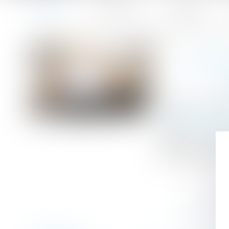
Accueil
Le cabinet
L'équipe
Accueil
Y a-t-il faute si le salarié protégé travaille pour une a
Vous êtes ici :
Y A-T
Publié le :
28/03
Droit du travail -
Source :
www.efl
Manque à son obl
travail, à condi