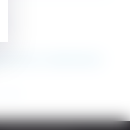
ls
on d’un bien indivis : remboursement assuré !
>
>>