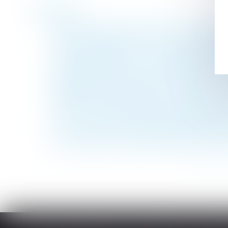
Historique
Celui qui invoque le caractère non apparent
Le délai de prévenance d’un mois s’appliq
Droit des malades : une « enquête flash »
La charge de la preuve des malfaçons affec
Obligation naturelle d’un héritier à exécu
Modification des congés par l’employeur :
Apport en capital d’un époux séparé de bien
L’ASL qui met ses statuts en conformité es
Y a-t-il faute si le salarié protégé travail
Sécurité sociale : des auteurs désormais 
<<