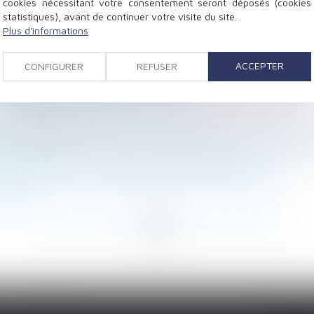
cookies nécessitant votre consentement seront déposés (cookies
statistiques), avant de continuer votre visite du site.
Plus d'informations
 d’un vice à la réception doit le prouver
ue à la 5e semaine et aux jours de congés conventionne
ACCEPTER
CONFIGURER
REFUSER
 auprès des personnels de l'AP-HP
tant la construction
ter un vœu exprimé par le testateur
 conditions
s pour financer la part du conjoint lors de l’acquisiti
t dispensée de certaines formalités légales
le pour une autre société pendant un arrêt maladie ?
démunis
<
...
123
124
125
126
127
128
129
...