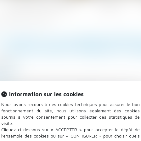
Les domaines d'intervention
Actualités
utre société pendant un arrêt maladie ?
-IL FAUTE SI LE SALARIÉ PROT
AUTRE SOCIÉTÉ PENDANT UN 
/2022
 Salariés
.fr
igation de loyauté le salarié protégé qui se met au s
Information sur les cookies
tion qu’il s’agisse d’une concurrente de son employeur.
L
Nous avons recours à des cookies techniques pour assurer le bon
fonctionnement du site, nous utilisons également des cookies
soumis à votre consentement pour collecter des statistiques de
visite.
Cliquez ci-dessous sur « ACCEPTER » pour accepter le dépôt de
l'ensemble des cookies ou sur « CONFIGURER » pour choisir quels