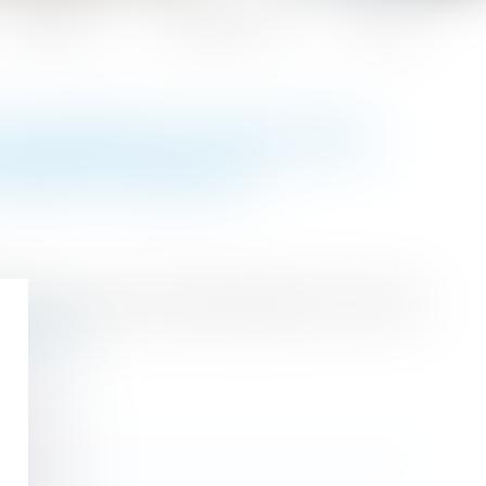
Honoraires
Espace client
Contact
ÉGÉ TRAVAILLE POUR UNE
ARRÊT MALADIE ?
ervice d’une autre société pendant son arrêt de
ire la suite