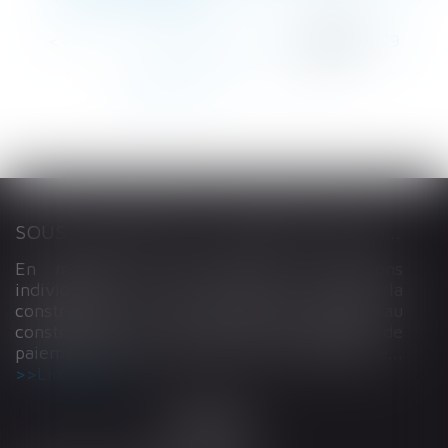
<<
<
...
275
276
277
278
279
280
281
...
>
>>
SOUS-TRAITANCE ET GARANTIE DE PAIEMENT : LA COUR DE CASSATION CONFIRME LA RESPONSABILITÉ DU DIRIGEANT DE DROIT
En matière de construction de maisons
individuelles, l’article L 241-9 du Code de la
construction et de l’habitation impose au
constructeur de justifier d’une garantie de
paiement dans tout contrat de sous-traitance...
Lire la suite