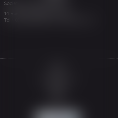
Société d'Avocats ARTHUS
14 Rue Wilson 68000 COLMAR
Tél : 03 89 21 98 55 - Fax : 03 89 23 92 10
Accueil
Le cabinet
L'équipe
Les domaines d'intervention
Actualités
Honoraires
Espace client
Contact
Articles