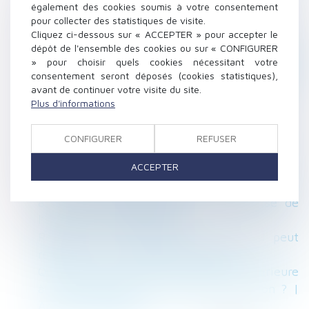
également des cookies soumis à votre consentement
Nouveautés sociales : ce qui change au 1er
pour collecter des statistiques de visite.
juillet 2017 - Editions Tissot
Cliquez ci-dessous sur « ACCEPTER » pour accepter le
Les contrats de performance énergétique
dépôt de l'ensemble des cookies ou sur « CONFIGURER
» pour choisir quels cookies nécessitant votre
montent en puissance - Le Moniteur © wordle
consentement seront déposés (cookies statistiques),
Séparation des parents : résidence de l'enfant
avant de continuer votre visite du site.
| Justice.fr
Plus d'informations
Immobilier : la fin du contrat de syndic type ?
| Contrepoints
CONFIGURER
REFUSER
Réforme du code du travail: le "CDI de projet"
ACCEPTER
est-il une arnaque ? L'express L'entreprise
Prestation compensatoire due au conjoint qui
a collaboré bénévolement à l’entreprise de
l’autre - Le Monde du Droit
Réparation du harcèlement sexuel qui peut
résulter d’un fait unique | Lextenso.fr
Que faire si la surface habitable est inférieure
à celle indiquée dans le bail de location ? |
Actualités Seloger