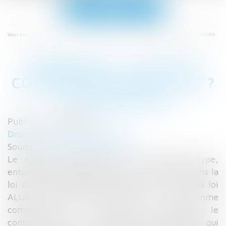
Ouvrir
le
menu
Accueil
Immobilier : la fin du contrat de syndic type ? | Contrepoints
Vous êtes ici :
IMMOBILIER : LA FIN DU
CONTRAT DE SYNDIC TYPE ?
| CONTREPOINTS
Publié le :
26/06/2017
Droit immobilier
/
Copropriété
Source :
www.contrepoints.org
Le contrat de syndic est un document type,
entièrement rédigé par décret. Il est inséré dans la
loi du 10 juillet 1965 à l’article 18-1 A par la loi
ALUR du 24 mars 2014. On le nomme
communément et par facilité de langage : le
contrat type. Il s’impose aux parties qui