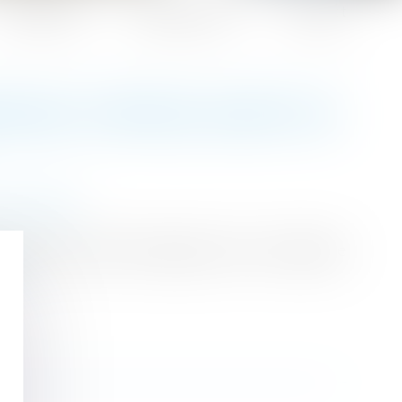
Honoraires
Espace client
Contact
IANCE S'IMPOSE AVANT DE
 succession
ances cache bien des pièges. Aussi la vigilance
ite