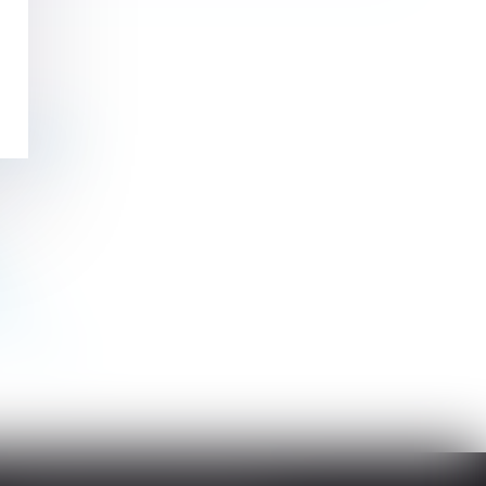
vier 2023
près
>
>>