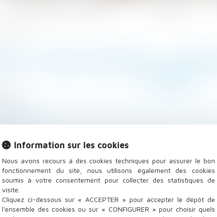
Les domaines d'intervention
Actualités
nt de signer
IER À TEMPS PARTAGÉ : LA MÉF
SIGNER
/2021
lle, des personnes et de leur patrimoine
/
Patrimoine et
neyvox.fr
l’achat d’un droit de séjour dans une résidence de vac
Information sur les cookies
ur qu’il ne devienne pas un boulet financier...
Lire la su
Nous avons recours à des cookies techniques pour assurer le bon
fonctionnement du site, nous utilisons également des cookies
soumis à votre consentement pour collecter des statistiques de
visite.
Cliquez ci-dessous sur « ACCEPTER » pour accepter le dépôt de
l'ensemble des cookies ou sur « CONFIGURER » pour choisir quels