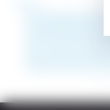
Historique
Les conditions de versement de l'aide à la 
Une nouvelle obligation en matière de pré
Copropriété et assemblées générales : dé
Le recouvrement des cotisations de retrai
Immobilier à temps partagé : la méfiance 
Ce qu'il faut savoir sur le rachat de soult
Bore Out : l’absence de travail est aussi 
L’effet interruptif de l’action en partage 
Transfert du recouvrement des contributio
Un manquement du locataire avant le renouv
<<
<