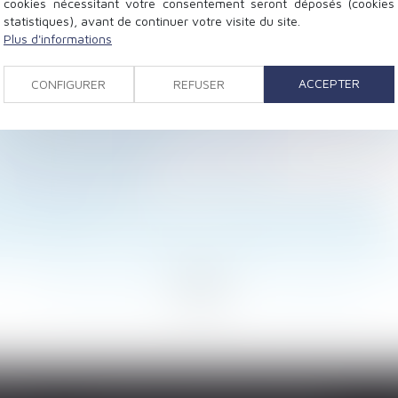
cookies nécessitant votre consentement seront déposés (cookies
statistiques), avant de continuer votre visite du site.
Plus d'informations
relance de la construction durable définies
vention des risques chimiques
ACCEPTER
CONFIGURER
REFUSER
rogations jusqu’au 30 septembre 2021
te complémentaire par l’URSSAF est reporté au 1er jan
s'impose avant de signer
e d'un bien immobilier en cas de divorce
du harcèlement moral
ne s’étend pas à celle en versement d’un salaire différé
ns « formation » aux Urssaf : l'ordonnance est parue
ellement du bail justifie sa résolution s'il continue a
...
143
144
145
146
147
148
149
...