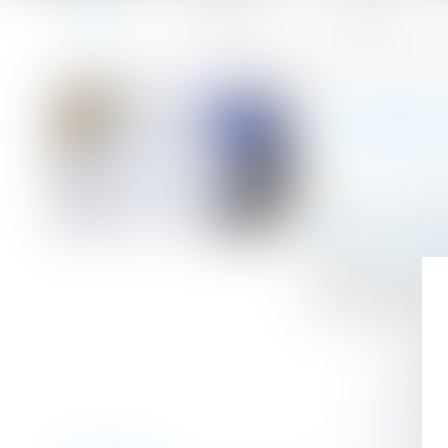
Accueil
Le cabinet
L'équipe
Accueil
Immobilier à temps partagé : la méfiance s'impose ava
Vous êtes ici :
IMMOBIL
Publié le :
25/08
Droit de la fami
Source :
www.mo
Souvent décrié, 
reste de mise po