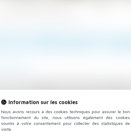
Les domaines d'intervention
Actualités
es arrêts de travail de plus d’une semaine | Dossier Familial
LAI DE CARENCE DE TROIS JOU
E PLUS D’UNE SEMAINE | DOSSIE
ction sociale
vier 2018, d’une réduction du délai de carence précédan
t jours. - © PeopleImages Un récent décret abaisse de 
Les personnes affiliées au régime social des indépendan
Information sur les cookies
cédant le versement d’indemnités journalières pour un 
25 avril au Journal officiel...
Lire la suite
Nous avons recours à des cookies techniques pour assurer le bon
fonctionnement du site, nous utilisons également des cookies
soumis à votre consentement pour collecter des statistiques de
visite.