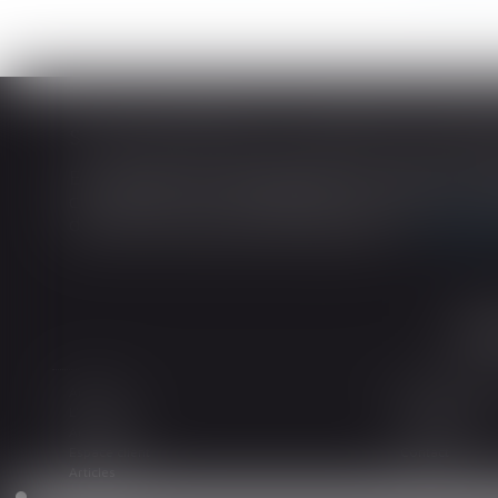
En matière de construction de maisons ind
construction et de l’habitation impose au cons
dans tout contrat de sous-traitance...
Lire la
Accueil
Le cabinet
L'équipe
Les domaines d
Actualités
Honoraires
Espace client
Contact
Articles