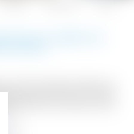
Honoraires
Espace client
Contact
RS POUR LES ARRÊTS DE
R FAMILIAL
t le versement d’indemnités journalières en cas
sept à trois jours le délai à partir duquel vous
ts (RSI) bénéficieront, à partir du 1er janvier
arrêt de travail d’une durée supérieure à sept