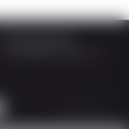
Société d'Avocats ARTHUS
14 Rue Wilson 68000 COLMAR
Tél : 03 89 21 98 55 - Fax : 03 89 23 92 10
Mentions légales
Plan du site