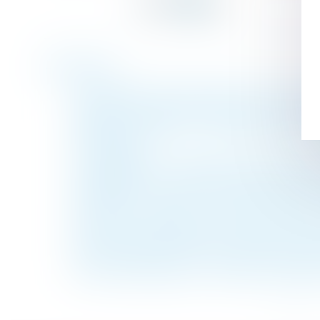
Historique
Un propriétaire du fonds servant peut-il r
Salariée en congé de maternité : puis-je 
Indemnité d'éviction : indemnisation du l
RF CONSEIL
Loi applicable à la recherche de paternité 
Indépendants : un délai de carence de trois
Protection juridique - Vivre avec l'autisme 
Succession : les droits du nouveau conjoin
Sanctions applicables aux constructeurs de
Il faut visiter son futur bien entre le com
CDD de remplacement : quelles informatio
<<
<