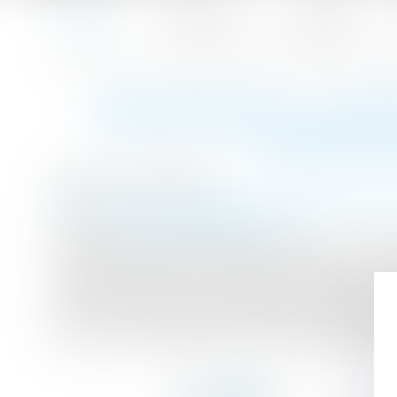
Accueil
Le cabinet
L'équipe
Accueil
Indépendants : un délai de carence de trois jours pour l
Vous êtes ici :
INDÉPENDANTS : UN DÉ
TRAVAIL D
Publié le :
03/05/2017
Droit du travail - Employeurs
/
Droit de la prote
Source :
www.dossierfamilial.com
Les indépendants bénéficieront, dès le 1er jan
d’arrêt de travail d’une durée supérieure à sep
pouvez percevoir des indemnités journalières. 
2018, d’une réduction du délai de carence pré
jours. C’est ce que prévoit un décret paru mardi 