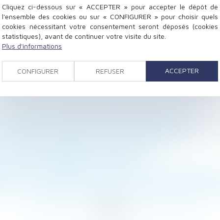
Cliquez ci-dessous sur « ACCEPTER » pour accepter le dépôt de
l'ensemble des cookies ou sur « CONFIGURER » pour choisir quels
cookies nécessitant votre consentement seront déposés (cookies
statistiques), avant de continuer votre visite du site.
Plus d'informations
éclamer des indemnités relatives à une servitude de pas
ACCEPTER
CONFIGURER
REFUSER
commencer à préparer son licenciement ? - Editions Tis
ocataire des préjudices qui sont la conséquence imméd
lorsque la mère est américaine | Dalloz Actualité
 jours pour les arrêts de travail de plus d’une semaine 
- Ministère des Affaires sociales et de la Santé
t en cas de remariage | Dossier Familial
 maisons individuelles | Lextenso.fr
promis et l'acte définitif de vente - Divers | LaVieImmo
ns sur le remplacement dois-je impérativement mentionn
...
279
280
281
282
283
284
285
...