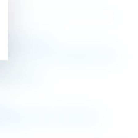
sage ? | Net-iris 2017
sot
iate et directe du non-renouvellement du bail -
| Dossier Familial
.com
er dans le contrat ? - Editions Tissot
>
>>