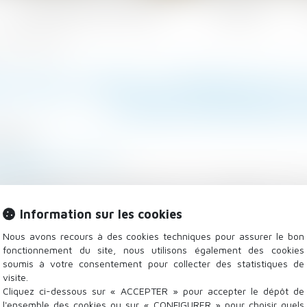
Les domaines d'intervention
Actualités
'évolution des loyers
ICE DES LOYERS COMMERCIAUX (
L'ÉVOLUTION DES 
/2025
l
/
Baux commerciaux
eloger.com
 indice des loyers commerciaux, est un indicateur incon
drer l'évolution des loyers des baux commerciaux en f
Information sur les cookies
Nous avons recours à des cookies techniques pour assurer le bon
fonctionnement du site, nous utilisons également des cookies
soumis à votre consentement pour collecter des statistiques de
visite.
Cliquez ci-dessous sur « ACCEPTER » pour accepter le dépôt de
l'ensemble des cookies ou sur « CONFIGURER » pour choisir quels