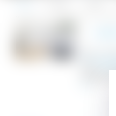
Accueil
Le cabinet
L'équipe
Accueil
L'indice des loyers commerciaux (ILC) : un repère pour l
Vous êtes ici :
L'IND
Publié le :
15/04
Droit commercia
Source :
edito.s
L'indice ILC, ou
Il permet d'enca
suite