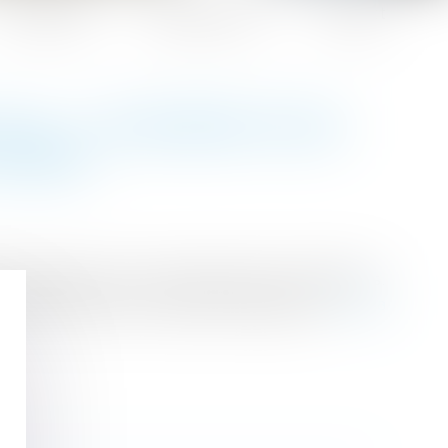
Honoraires
Espace client
Contact
ILC) : UN REPÈRE POUR
LOYERS
tournable pour les commerçants et les bailleurs.
onction de divers critères économiques...
Lire la