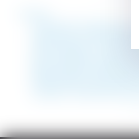
Historique
L'indice des loyers commerciaux (ILC) : un 
Licenciement nul : les indemnités doivent
Filiation naturelle et preuve de la posses
Violences conjugales : le « contrôle coerci
Le droit de retour légal se transmet aux h
SOCIAL – Reclassement : la définition du
Déblocage anticipé de l'épargne salariale p
Passoires thermiques : le Sénat assouplit l
L’exercice du droit d’option n’est soumis 
Licenciement : 5 jours pleins doivent s'éco
<