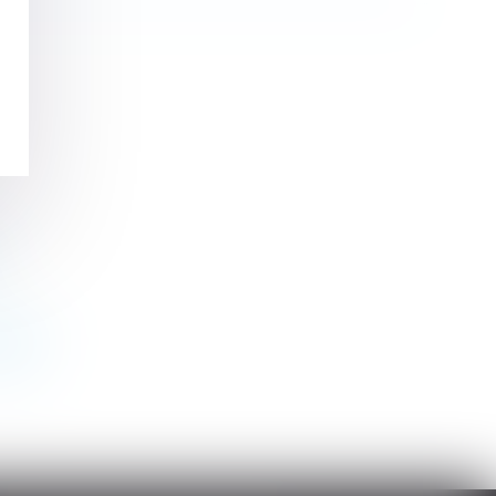
alable
>>