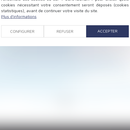
cookies nécessitant votre consentement seront déposés (cookies
statistiques), avant de continuer votre visite du site.
Plus d'informations
repère pour l'évolution des loyers
 inclure primes et heures supplémentaires
ACCEPTER
CONFIGURER
REFUSER
sion d’état : quand commence la prescription ?
tif » bientôt dans le Code pénal ?
éritiers de l’ascendant donateur
 groupe passe (encore) par le Code de commerce
our l'acquisition d'une résidence principale à l'étranger
es interdictions de mises en location
à aucune condition de forme !
uler entre la convocation à entretien et l'entretien pré
<
<
...
17
18
19
20
21
22
23
...
>