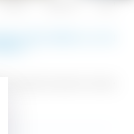
Honoraires
Espace client
Contact
ERAIS RÉCUPÉRER À LA FIN
SIBLE ?
lier vous apporte son expertise et vous indique