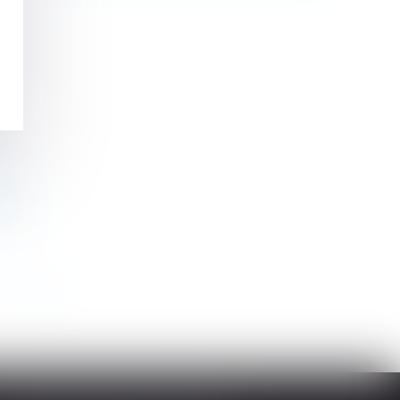
n
rié
>
>>