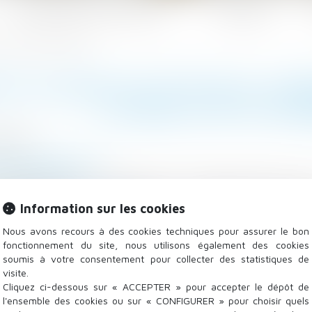
Les domaines d'intervention
Actualités
fin du bail. Est ce possible ?
ETÉ UN BIEN OCCUPÉ QUE J’AIM
DU BAIL. EST CE POS
/2022
/
Baux d'habitation
ulier.lefigaro.fr
bilier, droit, vie quotidienne… La rédaction du Particu
Information sur les cookies
ences légales.
Lire la suite
Nous avons recours à des cookies techniques pour assurer le bon
fonctionnement du site, nous utilisons également des cookies
soumis à votre consentement pour collecter des statistiques de
visite.
Cliquez ci-dessous sur « ACCEPTER » pour accepter le dépôt de
l'ensemble des cookies ou sur « CONFIGURER » pour choisir quels