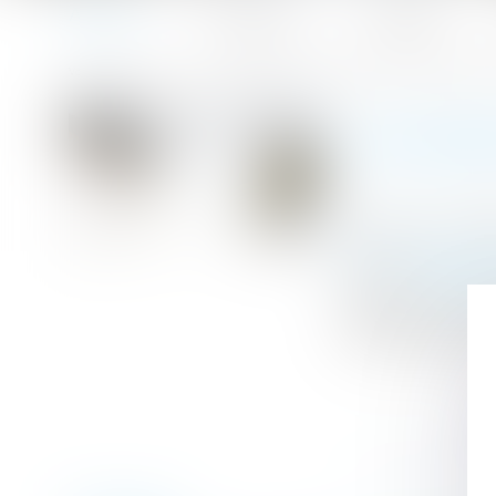
Accueil
Le cabinet
L'équipe
Accueil
J’ai acheté un bien occupé que j’aimerais récupérer à la 
Vous êtes ici :
J’AI ACH
Publié le :
01/02
Droit immobilier
Source :
lepartic
Placements, immo
toutes les référ