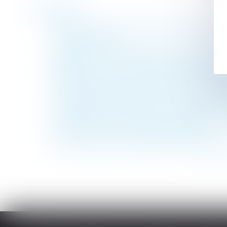
Historique
Protection du lanceur d’alerte dénonçant d
Le droit d’option
Proposition loi simplification changement
Assurance DO : contestation du montant d
Débiteur du rapport : qualité d’héritier ab
L’autorisation de déjeuner à son bureau pr
J’ai acheté un bien occupé que j’aimerais ré
Enquêtes de concurrence : l’entreprise est
L’usufruitier n’a pas la qualité d’associé
Sécurité sociale et complémentaires de san
<<