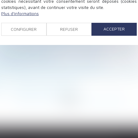
cookies nécessitant votre consentement seront déposés (cookies
statistiques), avant de continuer votre visite du site.
Plus d'informations
es pratiques contraires à la déontologie de la professio
ACCEPTER
CONFIGURER
REFUSER
 de nom d'usage et de famille
e l’indemnisation et demande de garantie
 intestat impérative lors de l’ouverture de la succession
olongée jusqu’en avril
cupérer à la fin du bail. Est ce possible ?
 responsable des faits d’obstruction commis par un sala
té : quelles pistes de réforme ?
<
...
128
129
130
131
132
133
134
...