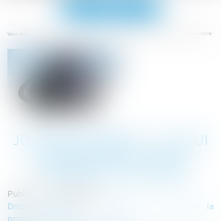
Ouvrir
le
menu
Accueil
Jour de carence : ce qui change avec l'état d'urgence sanitaire
Vous êtes ici :
JOUR DE CARENCE : CE QUI
CHANGE AVEC L'ÉTAT
D'URGENCE SANITAIRE
Publié le :
02/04/2020
Droit du travail - Employeurs
/
Droit de la
protection sociale