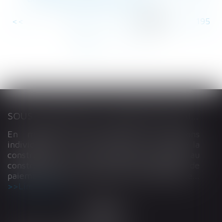
<<
<
...
190
191
192
193
194
195
196
...
>
>>
SOUS-TRAITANCE ET GARANTIE DE PAIEMENT : LA COUR DE CASSATION CONFIRME LA RESPONSABILITÉ DU DIRIGEANT DE DROIT
En matière de construction de maisons
individuelles, l’article L 241-9 du Code de la
construction et de l’habitation impose au
constructeur de justifier d’une garantie de
paiement dans tout contrat de sous-traitance...
Lire la suite