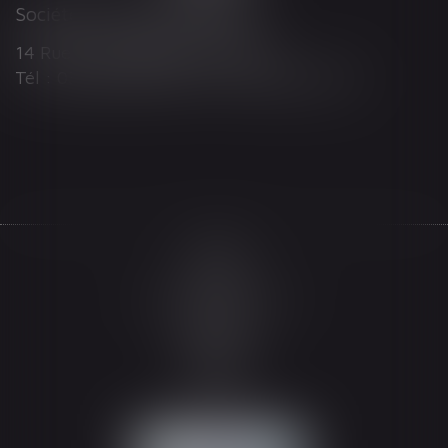
Société d'Avocats ARTHUS
14 Rue Wilson 68000 COLMAR
Tél : 03 89 21 98 55 - Fax : 03 89 23 92 10
Accueil
Le cabinet
L'équipe
Les domaines d'intervention
Actualités
Honoraires
Espace client
Contact
Articles