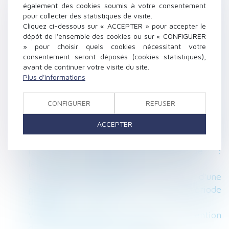
également des cookies soumis à votre consentement
crise sanitaire
pour collecter des statistiques de visite.
Une discrimination à l’embauche fondée sur
Cliquez ci-dessous sur « ACCEPTER » pour accepter le
l’âge
dépôt de l'ensemble des cookies ou sur « CONFIGURER
» pour choisir quels cookies nécessitant votre
Jour de carence : ce qui change avec l'état
consentement seront déposés (cookies statistiques),
d'urgence sanitaire
avant de continuer votre visite du site.
Confinement : Faut-il attendre pour démarrer
Plus d'informations
la construction ?
Succession : une modification qui donne un
CONFIGURER
REFUSER
nouvel intérêt au contrat de capitalisation
ACCEPTER
La résiliation judiciaire d'un bail n'est pas
soumise à la délivrance d'un commandement
Index de l'égalité professionnelle :
les premières tendances 2020
Le Coronavirus justifie-t-il la rupture d'une
promesse d'embauche ou d'une période
d'essai ?
Violences conjugales : conditions d’obtention
de l’ordonnance de protection