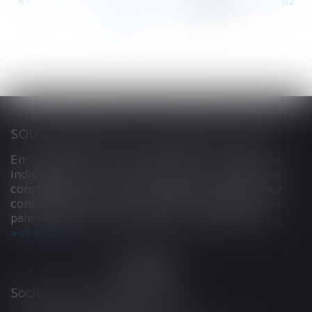
<<
<
...
177
178
179
180
181
182
183
...
>
>>
SOUS-TRAITANCE ET GARANTIE DE PAIEMENT : LA COUR DE CASSATION CONFIRME LA RESPONSABILITÉ DU DIRIGEANT DE DROIT
En matière de construction de maisons
individuelles, l’article L 241-9 du Code de la
construction et de l’habitation impose au
constructeur de justifier d’une garantie de
paiement dans tout contrat de sous-traitance...
Lire la suite
Société d'Avocats ARTHUS