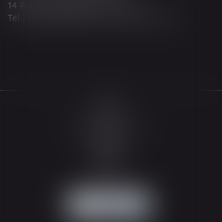
14 Rue Wilson 68000 COLMAR
Tél : 03 89 21 98 55 - Fax : 03 89 23 92 10
Accueil
Le cabinet
L'équipe
Les domaines d'intervention
Actualités
Honoraires
Espace client
Contact
Articles