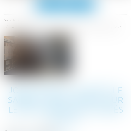
Ouvrir
le
menu
Accueil
Vous êtes ici :
Jour férié du 15 août le samedi : quel impact sur le décompte des congés payés ?
JOUR FÉRIÉ DU 15 AOÛT LE
SAMEDI : QUEL IMPACT SUR
LE DÉCOMPTE DES CONGÉS
PAYÉS ?