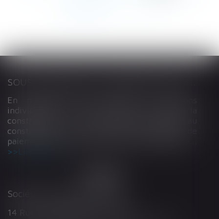
254
255
...
>
>>
SOUS-TRAITANCE ET GARANTIE DE PAIEMENT : LA COUR DE CASSATION CONFIRME LA RESPONSABILITÉ DU DIRIGEANT DE DROIT
En matière de construction de maisons
individuelles, l’article L 241-9 du Code de la
construction et de l’habitation impose au
constructeur de justifier d’une garantie de
paiement dans tout contrat de sous-traitance...
Lire la suite
Société d'Avocats ARTHUS
14 Rue Wilson 68000 COLMAR