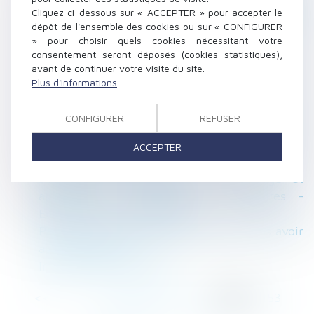
Cigarette : quels sont les patchs et gommes
Cliquez ci-dessous sur « ACCEPTER » pour accepter le
anti-tabac remboursés par la Sécurité sociale
dépôt de l'ensemble des cookies ou sur « CONFIGURER
? | www.dossierfamilial.com/
» pour choisir quels cookies nécessitant votre
consentement seront déposés (cookies statistiques),
Télétravail : ce qui change pour les
avant de continuer votre visite du site.
entreprises
Plus d'informations
Ramadan au boulot : ce qu'en dit le droit du
travail
CONFIGURER
REFUSER
Divorce pour faute - Avoir une relation en
cours de divorce est risqué | service-public.fr
ACCEPTER
L'abandon de chantier..
Succession : contestation d'un partage et
application de dispositions transitoires -
Éditions Francis Lefebvre
Pouvez-vous être indemnisé pour ne pas avoir
assez de travail ?
Inconfortable indivision...
<<
<
...
249
250
251
252
253