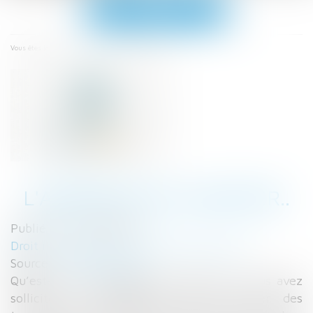
Ouvrir
le
menu
Accueil
L'abandon de chantier..
Vous êtes ici :
L'ABANDON DE CHANTIER..
Publié le :
22/05/2018
Droit immobilier
/
Droit de la construction
Source :
www.legavox.fr
Qu’est-ce qu’un abandon de chantier ? Vous avez
sollicité un entrepreneur pour exécuter des