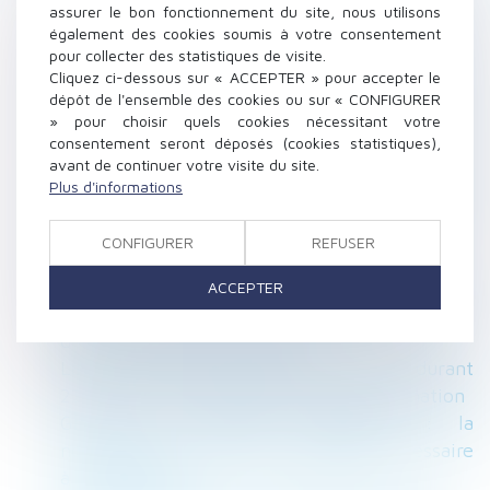
journalières de sécurité sociale
assurer le bon fonctionnement du site, nous utilisons
également des cookies soumis à votre consentement
RGE chantier par chantier : l'expérimentation
pour collecter des statistiques de visite.
lancée, une centaine d'artisans candidats
Cliquez ci-dessous sur « ACCEPTER » pour accepter le
Résiliation du bail et expulsion du locataire :
dépôt de l'ensemble des cookies ou sur « CONFIGURER
l’action oblique reconnue au copropriétaire le
» pour choisir quels cookies nécessitant votre
consentement seront déposés (cookies statistiques),
permet.
avant de continuer votre visite du site.
La clause pénale insérée dans une libéralité
Plus d'informations
est soumise au contrôle de proportionnalité
Mineurs non accompagnés (MNA) et sécurité :
CONFIGURER
REFUSER
que faire ?
Accident du travail - maladie professionnelle :
ACCEPTER
5 ans pour contester l’opposabilité d’une
décision de prise en charge
Laisser un salarié au même coefficient durant
22 ans peut faire supposer une discrimination
Garantie de parfait achèvement : la
notification des désordres préalable nécessaire
à l’assignation