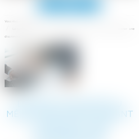
Ouvrir
le
menu
Accueil
Vous êtes ici :
Laisser un salarié au même coefficient durant 22 ans peut faire supposer une
discrimination
LAISSER UN SALARIÉ AU
MÊME COEFFICIENT DURANT
22 ANS PEUT FAIRE
SUPPOSER UNE