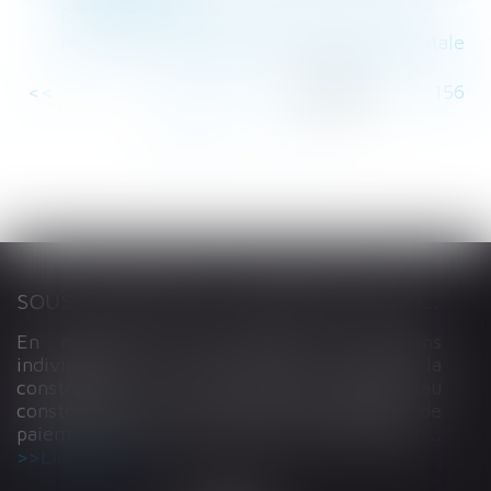
Baromètre 2020 : Les Français et la Sécu
Point sur la délégation de l’autorité parentale
<<
<
...
151
152
153
154
155
156
157
...
>
>>
SOUS-TRAITANCE ET GARANTIE DE PAIEMENT : LA COUR DE CASSATION CONFIRME LA RESPONSABILITÉ DU DIRIGEANT DE DROIT
En matière de construction de maisons
individuelles, l’article L 241-9 du Code de la
construction et de l’habitation impose au
constructeur de justifier d’une garantie de
paiement dans tout contrat de sous-traitance...
Lire la suite