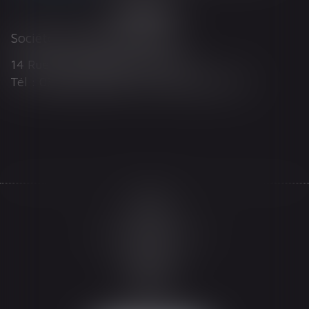
Société d'Avocats ARTHUS
14 Rue Wilson 68000 COLMAR
Tél : 03 89 21 98 55 - Fax : 03 89 23 92 10
Accueil
Le cabinet
L'équipe
Les domaines d'intervention
Actualités
Honoraires
Espace client
Contact
Articles