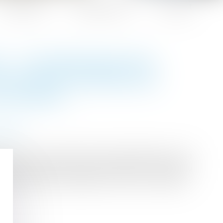
Honoraires
Espace client
Contact
 : VALORISATION DES
DE LUTTE CONTRE LES
X FEMMES
liales
 de la Lutte contre les discriminations, de la
 appel à projets visant à promouvoir, auprès du
ences sexistes, sexuelles et au sein du couple...