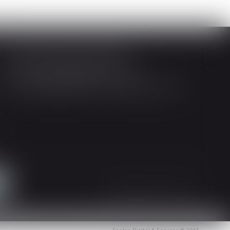
Société d'Avocats ARTHUS
14 Rue Wilson 68000 COLMAR
Tél : 03 89 21 98 55 - Fax : 03 89 23 92 10
Mentions légales
Plan du site