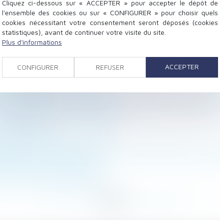
Cliquez ci-dessous sur « ACCEPTER » pour accepter le dépôt de
l'ensemble des cookies ou sur « CONFIGURER » pour choisir quels
cookies nécessitant votre consentement seront déposés (cookies
statistiques), avant de continuer votre visite du site.
Plus d'informations
ACCEPTER
ion des applications de prévention et de lutte contre l
CONFIGURER
REFUSER
de l’employeur
és de preneur et de bailleur
 de conseiller : faut-il recourir à l’avis de l’inspecteu
reconduit jusqu’en juillet 2025
os salariés
tise commandée par le CHSCT
érées ou donation indirecte : des démonstrations prat
entreprise est opérationnel
en fonction des tantièmes ?
<
...
42
43
44
45
46
47
48
...
>