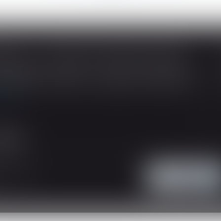
SOUS-TRAITANCE ET GARANTIE DE PAIEMENT : LA COUR DE CASSATION CONFIRME LA RESPONSABILITÉ DU DIRIGEANT DE DROIT
ividuelles, l’article L 241-9 du Code de la
tructeur de justifier d’une garantie de paiement
 suite
'intervention