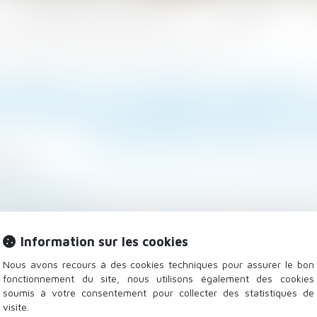
Les domaines d'intervention
Actualités
cations de prévention et de lutte contre les violences faites aux femmes
CEMENT D’UN APPEL À PROJETS
LICATIONS DE PRÉVENTION ET 
VIOLENCES FAITES AU
8/2024
lle, des personnes et de leur patrimoine
/
Violences fami
erieur.gouv.fr
hargés de l’Égalité entre les femmes et les hommes et
térieur et des Outre-mer, et des Transports publient un
Information sur les cookies
s applications de prévention et de lutte contre les viol
Nous avons recours à des cookies techniques pour assurer le bon
fonctionnement du site, nous utilisons également des cookies
soumis à votre consentement pour collecter des statistiques de
visite.