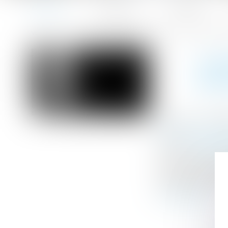
Accueil
Le cabinet
L'équipe
Accueil
Lancement d’un appel à projets : valorisation des appli
Vous êtes ici :
LAN
APP
Publié le :
23/0
Droit de la fami
Source :
www.int
Les ministères c
Justice, de l’In
grand public, le
Lire la suite