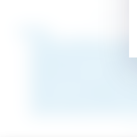
Historique
Lancement d’un appel à projets : valorisat
Expertise pour risque grave sans l’accord 
Droit de préférence et confusion des qualit
Échéance du CDD du salarié investi du mandat
Encadrement des loyers : le dispositif est 
Des bons d'achat de rentrée scolaire pour v
Vademecum de la contestation de l’exper
Assurance vie, primes manifestement exag
Le plan de partage de la valorisation de l'
Répartition des cotisations fonds travaux 
<<