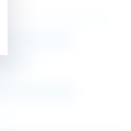
es violences faites aux femmes
r du travail ?
iques toujours aussi complexes
>>