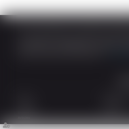
En matière de construction de maisons ind
construction et de l’habitation impose au cons
dans tout contrat de sous-traitance...
Lire la
Accueil
Le cabinet
L'équipe
Les domaines d
Actualités
Honoraires
Espace client
Contact
Articles