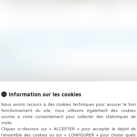
Les domaines d'intervention
Actualités
’ASSURANCE DOMMAGES OUVR
/2021
/
Droit de la construction
-assurance.fr
e maître d’ouvrage qui souhaite effectuer des trava
ge avant l’ouverture du chantier. Celle-ci permet
ponsabilité, des malfaçons constatées une fois la mai
Information sur les cookies
endent inhabitables...
Lire la suite
Nous avons recours à des cookies techniques pour assurer le bon
fonctionnement du site, nous utilisons également des cookies
soumis à votre consentement pour collecter des statistiques de
visite.
Cliquez ci-dessous sur « ACCEPTER » pour accepter le dépôt de
l'ensemble des cookies ou sur « CONFIGURER » pour choisir quels