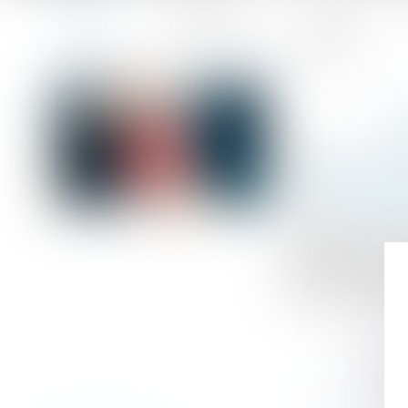
Accueil
Le cabinet
L'équipe
Accueil
L’assurance dommages ouvrage du logement
Vous êtes ici :
L
Publié le :
17/03
Droit immobilier
Source :
www.ffa
La loi oblige l
dommages ouvra
recherche de res
solidité ou les r