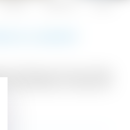
Honoraires
Espace client
Contact
AGE DU LOGEMENT
ux de construction à souscrire une assurance
 de réparer rapidement, en dehors de toute
son ou l’immeuble construits, qui menacent leur