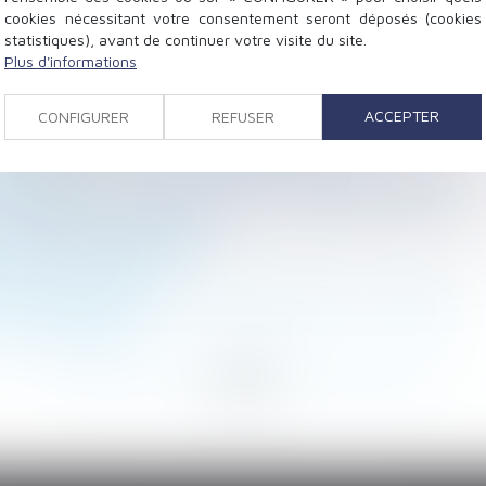
cookies nécessitant votre consentement seront déposés (cookies
statistiques), avant de continuer votre visite du site.
Plus d'informations
n monument funéraire indivisible
ACCEPTER
CONFIGURER
REFUSER
CPAM rappelle et précise le régime actuel
aison
adopté par le conjoint du père : nouvelle illustration
er le médecin du travail
igations du propriétaire ?
on contre le Covid
e ne pas appeler tous les indivisaires en 1e instance
travail dissimulé
<
...
141
142
143
144
145
146
147
...