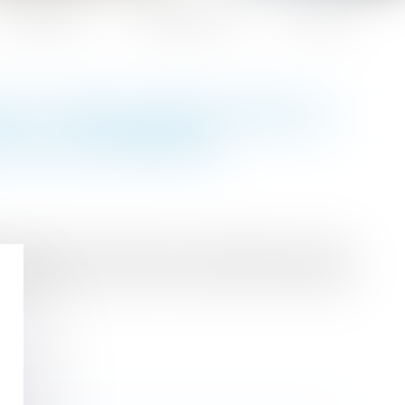
Honoraires
Espace client
Contact
PEUT ÊTRE ADOPTÉ PAR LE
LE ILLUSTRATION
plénière par l’époux du père lorsque le droit
mentionnant le seul nom du père a été dressé