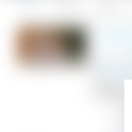
Accueil
Le cabinet
L'équipe
Accueil
L’enfant né par GPA à l’étranger peut être adopté par le 
Vous êtes ici :
L’ENFAN
Publié le :
15/09
(NPU) Droit de l
Source :
www.efl
Un enfant né à 
étranger autori
conformément à 