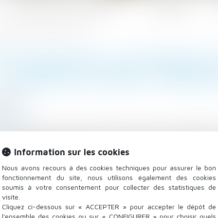
Les domaines d'intervention
Actualités
conjoint du père : nouvelle illustration
T NÉ PAR GPA À L’ÉTRANGER 
CONJOINT DU PÈRE : NOUVEL
/2021
a famille
.fr
l’étranger par GPA peut faire l’objet d’une adoption 
se la convention de GPA et que l’acte de naissance 
Information sur les cookies
la loi étrangère, sans …
Lire la suite
Nous avons recours à des cookies techniques pour assurer le bon
fonctionnement du site, nous utilisons également des cookies
soumis à votre consentement pour collecter des statistiques de
visite.
Cliquez ci-dessous sur « ACCEPTER » pour accepter le dépôt de
l'ensemble des cookies ou sur « CONFIGURER » pour choisir quels