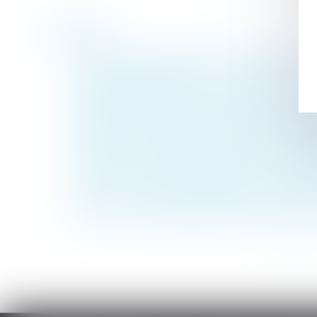
Historique
Comment fonctionne le droit de retrait ?
Une sculpture scellée sur une tombe est u
Congé hospitalisation du nouveau-né : la 
Se lancer dans un projet de création de m
L’enfant né par GPA à l’étranger peut être 
Pas besoin de passe sanitaire pour consult
Location d'un meublé : quelles sont les obl
Les cas de contre-indication à la vaccinati
Ce qu’il en coûte au demandeur à l’action d
L’Urssaf : bilan 2020 de la lutte contre le 
<<