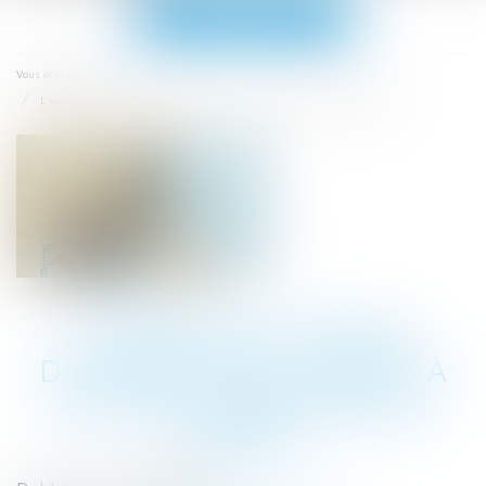
Ouvrir
le
menu
Accueil
Vous êtes ici :
L’exercice du droit d’option n’est soumis à aucune condition de forme !
L’EXERCICE DU DROIT
D’OPTION N’EST SOUMIS À
AUCUNE CONDITION DE
FORME !