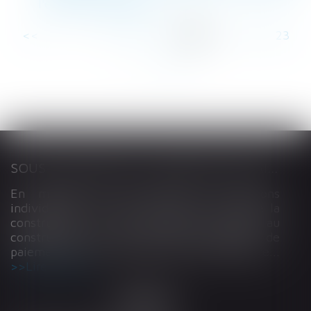
l'entretien préalable
<<
<
...
17
18
19
20
21
22
23
...
>
>>
SOUS-TRAITANCE ET GARANTIE DE PAIEMENT : LA COUR DE CASSATION CONFIRME LA RESPONSABILITÉ DU DIRIGEANT DE DROIT
En matière de construction de maisons
individuelles, l’article L 241-9 du Code de la
construction et de l’habitation impose au
constructeur de justifier d’une garantie de
paiement dans tout contrat de sous-traitance...
Lire la suite