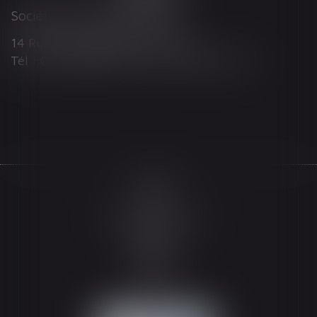
Société d'Avocats ARTHUS
14 Rue Wilson 68000 COLMAR
Tél : 03 89 21 98 55 - Fax : 03 89 23 92 10
Accueil
Le cabinet
L'équipe
Les domaines d'intervention
Actualités
Honoraires
Espace client
Contact
Articles