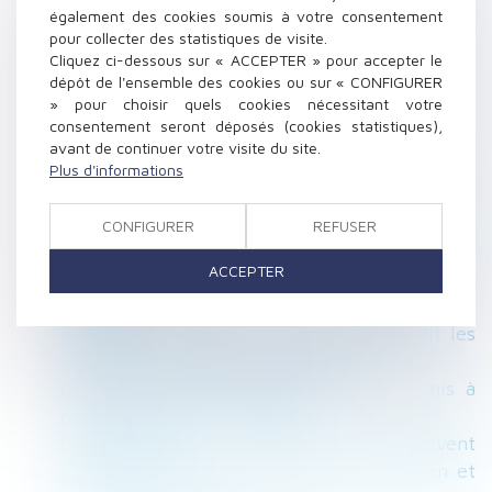
Filiation naturelle et preuve de la possession
également des cookies soumis à votre consentement
d’état : quand commence la prescription ?
pour collecter des statistiques de visite.
Violences conjugales : le « contrôle coercitif »
Cliquez ci-dessous sur « ACCEPTER » pour accepter le
dépôt de l'ensemble des cookies ou sur « CONFIGURER
bientôt dans le Code pénal ?
» pour choisir quels cookies nécessitant votre
Le droit de retour légal se transmet aux
consentement seront déposés (cookies statistiques),
héritiers de l’ascendant donateur
avant de continuer votre visite du site.
SOCIAL – Reclassement : la définition du
Plus d'informations
groupe passe (encore) par le Code de
commerce
CONFIGURER
REFUSER
Déblocage anticipé de l'épargne salariale pour
ACCEPTER
l'acquisition d'une résidence principale à
l'étranger
Passoires thermiques : le Sénat assouplit les
interdictions de mises en location
L’exercice du droit d’option n’est soumis à
aucune condition de forme !
Licenciement : 5 jours pleins doivent
s'écouler entre la convocation à entretien et