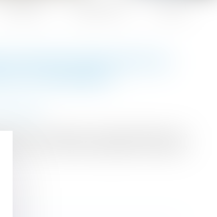
Honoraires
Espace client
Contact
CEVOIR DES EMPLOYÉS DE
TE DU TESTAMENT
 succession
iaire de vie de recevoir un legs consenti par son
our où il a testé, date à laquelle l’interdiction