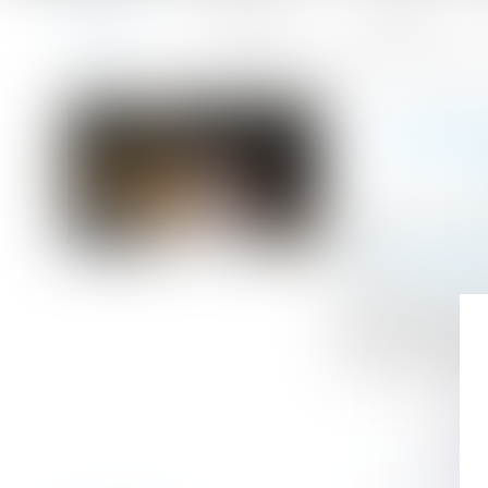
Accueil
Le cabinet
L'équipe
Accueil
L’existence de l’incapacité de recevoir des employés de
Vous êtes ici :
L’EXIS
Publié le :
25/05
Droit de la fami
Source :
www.efl
La condition de 
particulier-emplo
légale n’était pa