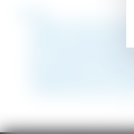
Historique
Un arrêt de travail en soutien à un collègue
France Rénov : le service public de la réno
L’existence de l’incapacité de recevoir de
Comment rémunérer le temps de trajet d'un
GPA : l’intérêt de l’enfant ne réside pas d
Droit des acquéreurs empêchés d’occuper
Rupture conventionnelle : l'indemnité est 
Mise à disposition gratuite d’un bien déme
En présence de mérule, l’acheteur n’a pas d
Un copropriétaire peut acquérir une servit
<<