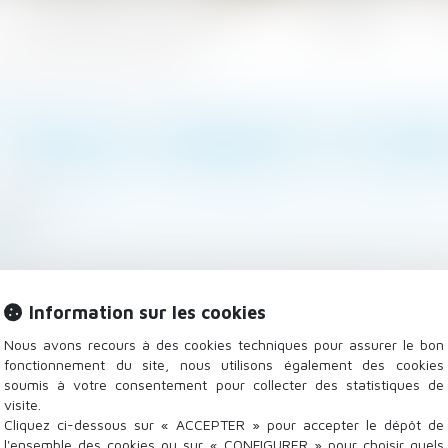
Les domaines d'intervention
Actualités
 maison s’apprécie à la date du testament
TENCE DE L’INCAPACITÉ DE RE
MAISON S’APPRÉCIE À LA DA
/2022
lle, des personnes et de leur patrimoine
/
Patrimoine et
.fr
validité du testament relative à la capacité d’une auxil
yeur s’apprécie non pas au décès de ce dernier mais au j
Information sur les cookies
s en vigueur.
Lire la suite
Nous avons recours à des cookies techniques pour assurer le bon
fonctionnement du site, nous utilisons également des cookies
soumis à votre consentement pour collecter des statistiques de
visite.
Cliquez ci-dessous sur « ACCEPTER » pour accepter le dépôt de
l'ensemble des cookies ou sur « CONFIGURER » pour choisir quels