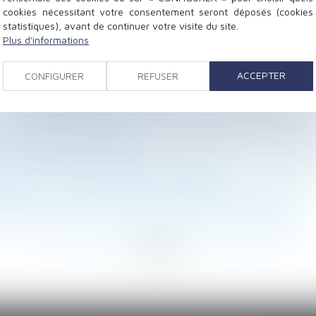
cookies nécessitant votre consentement seront déposés (cookies
statistiques), avant de continuer votre visite du site.
Plus d'informations
 licencié, sans revendications collectives, est-il une gr
vation de l’habitat
ACCEPTER
CONFIGURER
REFUSER
s employés de maison s’apprécie à la date du testament
 représentant du personnel qui se rend à une réunion 
ans la vérité biologique et la connaissance de ses origin
 immédiatement les lieux
due aux ayants droit du salarié décédé après l'homolog
mbré : calcul de l’indemnité de rapport
e recours s’il a renoncé à faire réaliser un diagnostic
ude de vue, même illicite, par prescription acquisitive
<
...
118
119
120
121
122
123
124
...