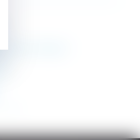
ève ?
organisée par l'employeur ?
es
ation
>
>>