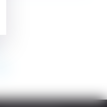
alable
>>