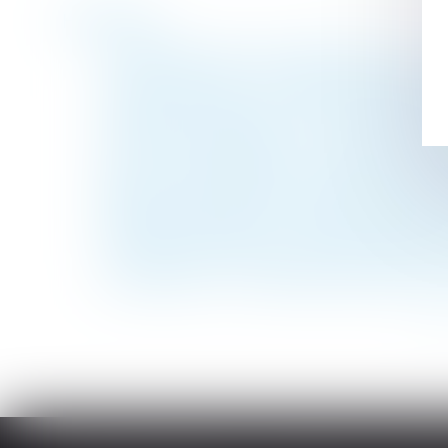
Historique
L'indice des loyers commerciaux (ILC) : un 
Licenciement nul : les indemnités doivent
Filiation naturelle et preuve de la posses
Violences conjugales : le « contrôle coerci
Le droit de retour légal se transmet aux h
SOCIAL – Reclassement : la définition du
Déblocage anticipé de l'épargne salariale p
Passoires thermiques : le Sénat assouplit l
L’exercice du droit d’option n’est soumis 
Licenciement : 5 jours pleins doivent s'éco
<