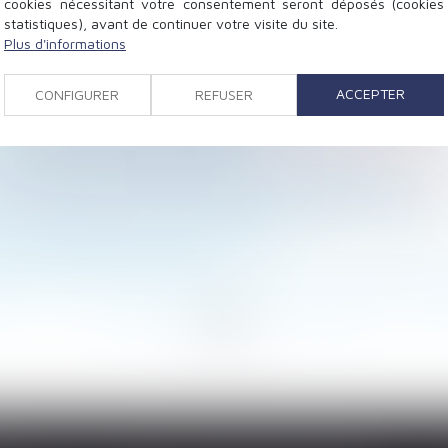
cookies nécessitant votre consentement seront déposés (cookies
statistiques), avant de continuer votre visite du site.
Plus d'informations
repère pour l'évolution des loyers
 inclure primes et heures supplémentaires
ACCEPTER
CONFIGURER
REFUSER
sion d’état : quand commence la prescription ?
tif » bientôt dans le Code pénal ?
éritiers de l’ascendant donateur
 groupe passe (encore) par le Code de commerce
our l'acquisition d'une résidence principale à l'étranger
es interdictions de mises en location
à aucune condition de forme !
uler entre la convocation à entretien et l'entretien pré
<
<
...
17
18
19
20
21
22
23
...
>