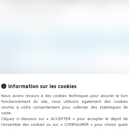
Les domaines d'intervention
Actualités
convocation à entretien et l'entretien préalable
IEMENT : 5 JOURS PLEINS DOIV
VOCATION À ENTRETIEN ET L'
4/2025
 Salariés
/
Relation individuelles au travail
isocial.fr
alable est obligatoire dans le cadre d'une procédur
Information sur les cookies
ire la suite
Nous avons recours à des cookies techniques pour assurer le bon
fonctionnement du site, nous utilisons également des cookies
soumis à votre consentement pour collecter des statistiques de
visite.
Cliquez ci-dessous sur « ACCEPTER » pour accepter le dépôt de
l'ensemble des cookies ou sur « CONFIGURER » pour choisir quels