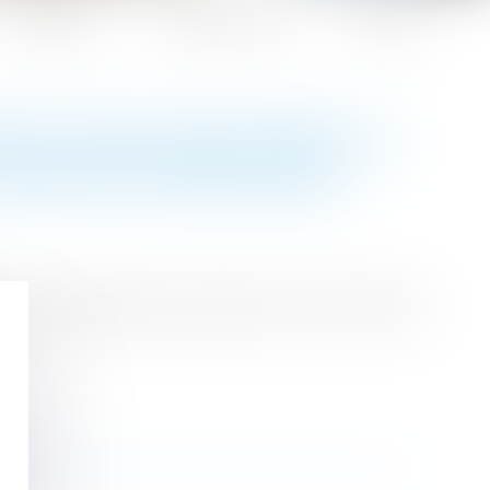
Honoraires
Espace client
Contact
ENT S'ÉCOULER ENTRE LA
ENTRETIEN PRÉALABLE
e de licenciement, quel que soit le motif du