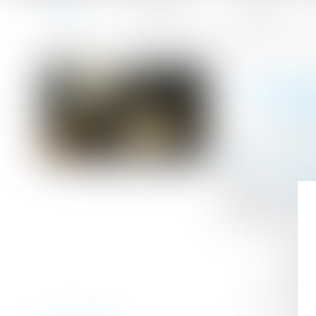
Accueil
Le cabinet
L'équipe
Accueil
Licenciement : 5 jours pleins doivent s'écouler entre la 
Vous êtes ici :
LICENC
CON
Publié le :
08/0
Droit du travail -
Source :
www.leg
L'entretien pré
licenciement...
L