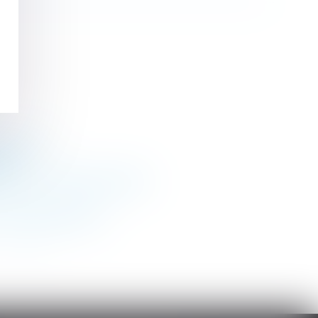
-public.fr
eur
ans son contrat de travail
 le remboursement ?
>
>>