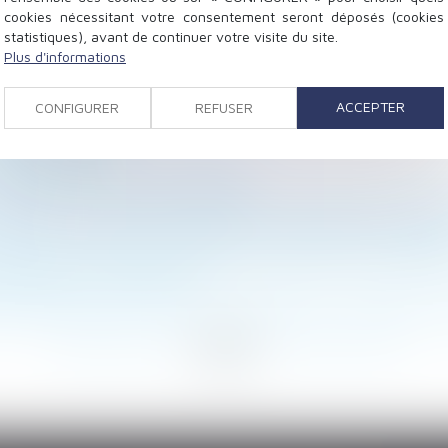
cookies nécessitant votre consentement seront déposés (cookies
statistiques), avant de continuer votre visite du site.
Plus d'informations
s payés des travailleurs
entaire versée à un enfant majeur
ACCEPTER
CONFIGURER
REFUSER
 555 du code civil
 arrêt au fond
isations sociales : quel régime ?
sse de 11 à 25 jours à compter du 1er juillet | service
rdit si l’origine de l’absence est imputable à l’employ
incipal : le salarié ne peut pas renoncer à ses droits d
'enfant(s) ou de conjoint ?
s gratuites d'actions indue : quel délai pour demander
<
...
149
150
151
152
153
154
155
...