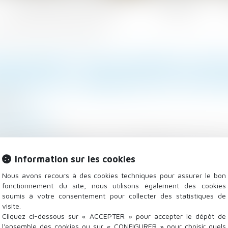
Les domaines d'intervention
Actualités
gine de l’absence est imputable à l’employeur
ENCIEMENT POUR ABSENCE PROL
RIGINE DE L’ABSENCE EST IMPU
/2021
 - Employeurs
tions-tissot.fr
pétées ou prolongées peuvent désorganiser la bonne m
a possibilité de rompre le contrat de travail afin de v
Information sur les cookies
arié...
Lire la suite
Nous avons recours à des cookies techniques pour assurer le bon
fonctionnement du site, nous utilisons également des cookies
soumis à votre consentement pour collecter des statistiques de
visite.
Cliquez ci-dessous sur « ACCEPTER » pour accepter le dépôt de
l'ensemble des cookies ou sur « CONFIGURER » pour choisir quels