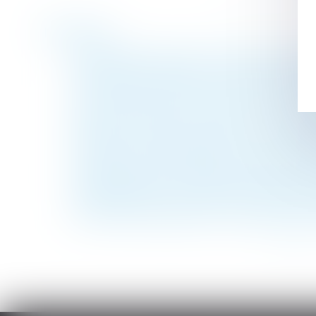
Historique
De nouvelles mesures concernant les congé
Déductibilité limitée pour la pension alim
La notion de bonne foi au sens de l’article
Covid et perte de la chose louée : premier
Attribution d’actions et restitution des cot
Naissance -Congé de paternité : sa durée pa
Licenciement pour absence prolongée : inte
Congés payés et fractionnement du congé pr
Droit/Succession. Qui hérite en l’absence d
Contribution patronale sur des attribution
<<