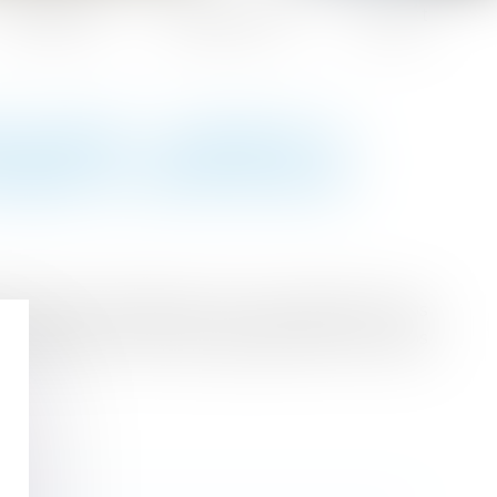
Honoraires
Espace client
Contact
ONGÉE : INTERDIT SI
TABLE À L’EMPLOYEUR
arche de l’entreprise et vous conduire à vous
ous organiser et de vous projeter dans le temps