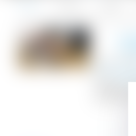
Accueil
Le cabinet
L'équipe
Accueil
Licenciement pour absence prolongée : interdit si l’ori
Vous êtes ici :
LIC
L’O
Publié le :
08/06
Droit du travail
Source :
www.edi
Les absences ré
interroger sur l
avec un autre sal