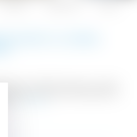
Honoraires
Espace client
Contact
ION DEVANT LE CONSEIL
NEL
tution de l’indemnité d’éviction, le Conseil
e est indemnisé en cas de non renouvellement du
merce...
Lire la suite