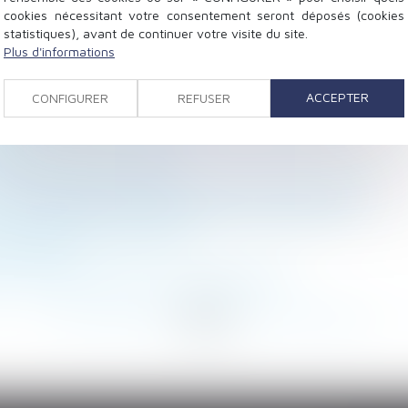
cookies nécessitant votre consentement seront déposés (cookies
statistiques), avant de continuer votre visite du site.
Plus d'informations
nes de fausses annonces
 de départ de la société ?
ACCEPTER
CONFIGURER
REFUSER
 caractérisée l’intention libérale du disposant
ent
 sociale bientôt en ligne
ère et perd son droit de visite et de communication
e les employeurs qui abusent des contrats courts
le Conseil constitutionnel
’actualité
gs... comment donner à une association ?
<
...
157
158
159
160
161
162
163
...