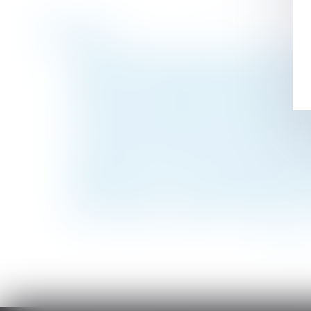
Historique
Abritel attaquée en justice pour des dizai
Que devient votre épargne salariale en cas
La preuve d’une donation implique que soit
L’assurance dommages ouvrage du logem
Un nouveau bulletin officiel de la sécurité
Il tient des propos radicaux, dénigre la m
Bonus-malus : les sanctions prévues contr
L’indemnité d’éviction en question devant 
Prévenir les TMS : une question toujours d
Droit et Argent. Succession : donation, le
<<