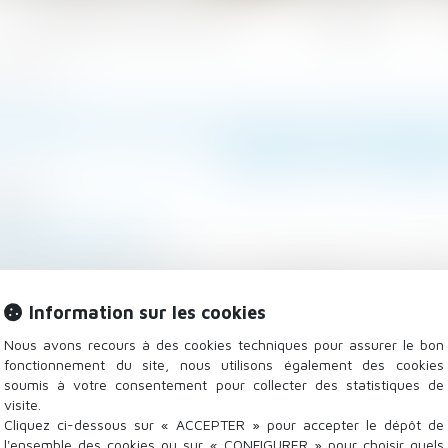
Les domaines d'intervention
Actualités
nstitutionnel
DEMNITÉ D’ÉVICTION EN QUEST
CONSTITUTION
/2021
l
/
Baux commerciaux
ase-lextenso.fr
 QPC, à se prononcer sur la conformité à la Consti
juge, en premier lieu, qu’en prévoyant que le locatair
Information sur les cookies
le ou du local dans lequel il exploite son fonds de com
Nous avons recours à des cookies techniques pour assurer le bon
fonctionnement du site, nous utilisons également des cookies
soumis à votre consentement pour collecter des statistiques de
visite.
Cliquez ci-dessous sur « ACCEPTER » pour accepter le dépôt de
l'ensemble des cookies ou sur « CONFIGURER » pour choisir quels