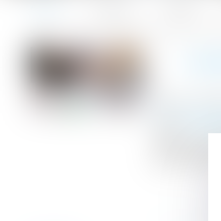
Accueil
Le cabinet
L'équipe
Accueil
L’indemnité d’éviction en question devant le Conseil co
Vous êtes ici :
L’IN
Publié le :
16/03
Droit commercia
Source :
www.lab
Appelé, par une
constitutionnel 
bail de l’immeub