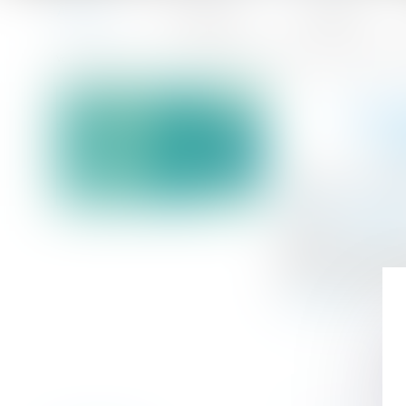
Accueil
Le cabinet
L'équipe
Accueil
L’interdiction française d’exporter des gamètes ou e
Vous êtes ici :
L’IN
EM
Publié le :
24/10
Droit de la fami
Source :
www.efl
N’est pas contrai
pour l’une des 
Lire la suite