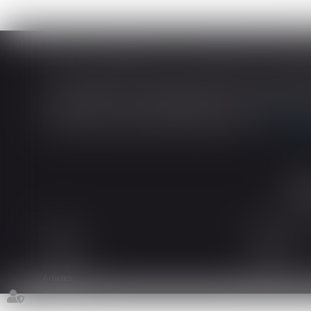
En matière de construction de maisons ind
construction et de l’habitation impose au cons
dans tout contrat de sous-traitance...
Lire la
Accueil
Le cabinet
L'équipe
Les domaines d
Actualités
Honoraires
Espace client
Contact
Articles