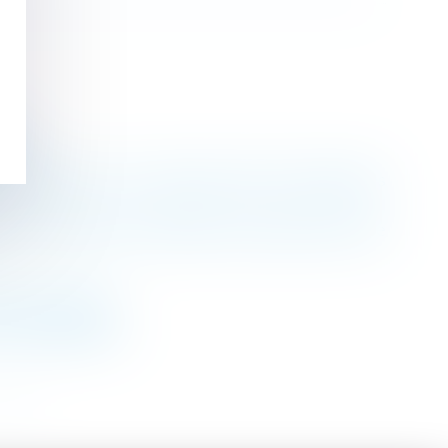
DH
uit
à la délivrance du congé peuvent être appréciés
ion variable contractuelle du salarié doit être
oportionnalité
 nu-propriétaire
>>