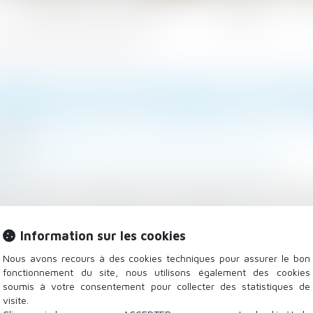
Les domaines d'intervention
Actualités
mbryons post-mortem est conforme à la CEDH
TERDICTION FRANÇAISE D’EXP
BRYONS POST-MORTEM EST CO
/2023
lle, des personnes et de leur patrimoine
/
Filiation
.fr
re au droit au respect de la vie privée (Conv. EDH art. 8
gamètes de son partenaire de pacs décédé, pour l’autr
Information sur les cookies
Nous avons recours à des cookies techniques pour assurer le bon
fonctionnement du site, nous utilisons également des cookies
soumis à votre consentement pour collecter des statistiques de
visite.