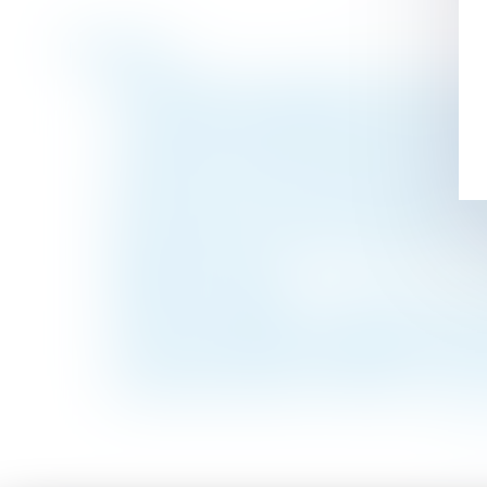
Historique
Méthodologie du repérage amiante avant d
Le mi-temps thérapeutique ne peut pas min
L’interdiction française d’exporter des 
La violation du droit de préférence du loc
Congé pour motif réel et sérieux délivré 
pour justifier des intentions du bailleur
Sauf documents reçus de l'étranger ou des
rédigée en français
Violences conjugales : le dépôt de plainte
Le droit du propriétaire à la démolition d
En présence de droits démembrés, la totali
La pension alimentaire : définition, calcul 
<<