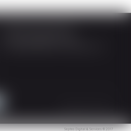
Société d'Avocats ARTHUS
14 Rue Wilson 68000 COLMAR
Tél : 03 89 21 98 55 - Fax : 03 89 23 92 10
Mentions légales
Plan du site
Septeo Digital & Services © 2017