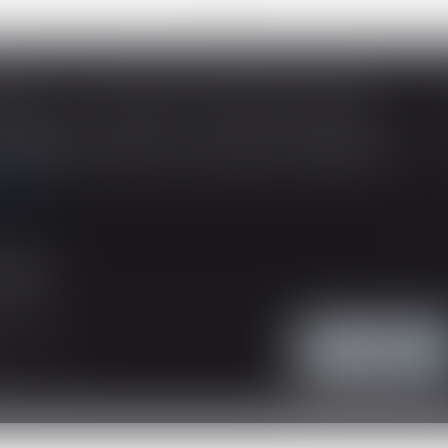
SOUS-TRAITANCE ET GARANTIE DE PAIEMENT : LA COUR DE CASSATION CONFIRME LA RESPONSABILITÉ DU DIRIGEANT DE DROIT
ividuelles, l’article L 241-9 du Code de la
tructeur de justifier d’une garantie de paiement
 suite
'intervention