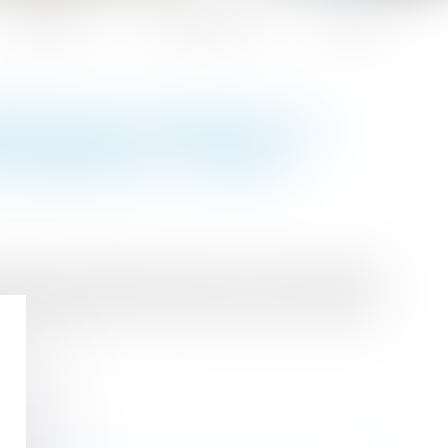
Honoraires
Espace client
Contact
ORTER DES GAMÈTES OU
NFORME À LA CEDH
) le fait d’interdire à deux veuves le transfert,
e des embryons conçus avec son mari défunt...