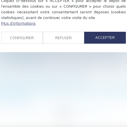
Cliquez ci-dessous sur « ACCEPTER » pour accepter le dépôt de
l'ensemble des cookies ou sur « CONFIGURER » pour choisir quels
cookies nécessitant votre consentement seront déposés (cookies
statistiques), avant de continuer votre visite du site.
émolition ou travaux de démolition
Plus d'informations
orer la prime de participation
gamètes ou embryons post-mortem est conforme à la CE
ACCEPTER
CONFIGURER
REFUSER
ataire commercial sanctionnée, même si le local est détr
par le bailleur : les éléments de preuve postérieurs 
 | LE MAG JURIDIQUE
tinés à des étrangers, la détermination de la rémunérat
 étendu à tous les hôpitaux de l'AP-HP
e tout empiétement n’est pas soumis à un contrôle de pr
té du passif de succession est imputable sur la part du
et obligations
<
...
70
71
72
73
74
75
76
...
>