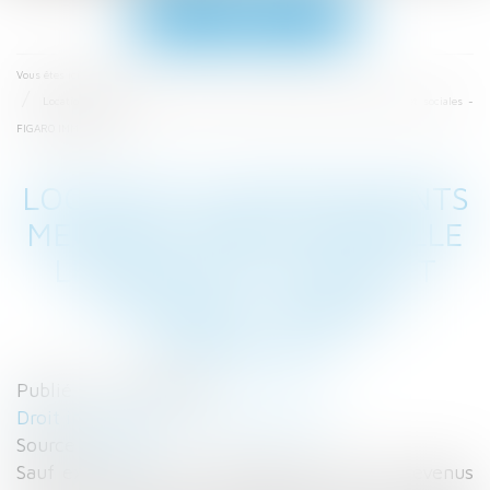
Ouvrir
le
menu
Accueil
Vous êtes ici :
Location d’appartements meublés: Bercy rappelle les règles fiscales et sociales -
FIGARO IMMOBILIER
LOCATION D’APPARTEMENTS
MEUBLÉS: BERCY RAPPELLE
LES RÈGLES FISCALES ET
SOCIALES - FIGARO
IMMOBILIER
Publié le :
07/02/2017
Droit immobilier
/
Baux d'habitation
Source :
snip.ly
Sauf exception, il faut déclarer au fisc les revenus