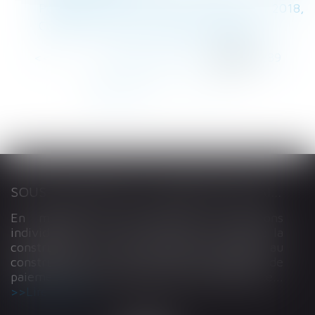
Pénibilité : des obligations élargies en 2018,
Contrat de travail - Les Echos Business
<<
<
...
285
286
287
288
289
290
291
...
>
>>
SOUS-TRAITANCE ET GARANTIE DE PAIEMENT : LA COUR DE CASSATION CONFIRME LA RESPONSABILITÉ DU DIRIGEANT DE DROIT
En matière de construction de maisons
individuelles, l’article L 241-9 du Code de la
construction et de l’habitation impose au
constructeur de justifier d’une garantie de
paiement dans tout contrat de sous-traitance...
Lire la suite