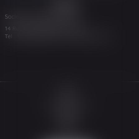
Société d'Avocats ARTHUS
14 Rue Wilson 68000 COLMAR
Tél : 03 89 21 98 55 - Fax : 03 89 23 92 10
Accueil
Le cabinet
L'équipe
Les domaines d'intervention
Actualités
Honoraires
Espace client
Contact
Articles