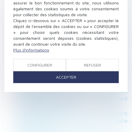
mutuel - Le Monde du droit
assurer le bon fonctionnement du site, nous utilisons
également des cookies soumis à votre consentement
Location d’appartements meublés: Bercy
pour collecter des statistiques de visite.
rappelle les règles fiscales et sociales -
Cliquez ci-dessous sur « ACCEPTER » pour accepter le
FIGARO IMMOBILIER
dépôt de l'ensemble des cookies ou sur « CONFIGURER
Poursuite d’un comportement fautif : peut-on
» pour choisir quels cookies nécessitant votre
consentement seront déposés (cookies statistiques),
sanctionner un salarié pour des faits datant de
avant de continuer votre visite du site.
plus de 2 mois ? - Editions Tissot
Plus d'informations
La responsabilité de l'architecte qui réalise un
diagnostic amiante - Jurisprudentes
CONFIGURER
REFUSER
Conditions d’opposabilité d’une servitude
conventionnelle à l’acquéreur - Éditions
ACCEPTER
Francis Lefebvre
Prise en compte par l'employeur de la position
exprimée par le salarié pour son reclassement
- Le Monde du Chiffre
Bail commercial : révision d'un loyer assorti
d’une clause d’échelle mobile - Éditions
Francis Lefebvre