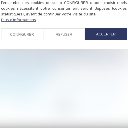
l'ensemble des cookies ou sur « CONFIGURER » pour choisir quels
cookies nécessitant votre consentement seront déposés (cookies
statistiques), avant de continuer votre visite du site.
Plus d'informations
ACCEPTER
CONFIGURER
REFUSER
n monument funéraire indivisible
CPAM rappelle et précise le régime actuel
aison
adopté par le conjoint du père : nouvelle illustration
er le médecin du travail
igations du propriétaire ?
on contre le Covid
e ne pas appeler tous les indivisaires en 1e instance
travail dissimulé
<
...
141
142
143
144
145
146
147
...