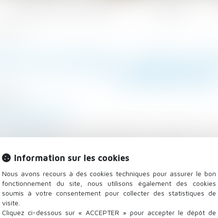
Les domaines d'intervention
Actualités
ropriétaire ?
ON D'UN MEUBLÉ : QUELLES S
PROPRIÉTAIRE 
/2021
/
Baux d'habitation
vice-public.fr
location meublée comme résidence principale ? Doit
les obligations du propriétaire vis-à-vis de son locatai
Information sur les cookies
ertain nombre d'équipements en bon état ainsi qu'un 
 la suite
Nous avons recours à des cookies techniques pour assurer le bon
fonctionnement du site, nous utilisons également des cookies
soumis à votre consentement pour collecter des statistiques de
visite.
Cliquez ci-dessous sur « ACCEPTER » pour accepter le dépôt de