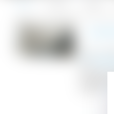
Accueil
Le cabinet
L'équipe
Accueil
Location d'un meublé : quelles sont les obligations du p
Vous êtes ici :
LOCATI
Publié le :
14/09
Droit immobilier
Source :
www.ser
Vous louez une 
Connaissez-vous 
comportant un c
par décret...
Lire