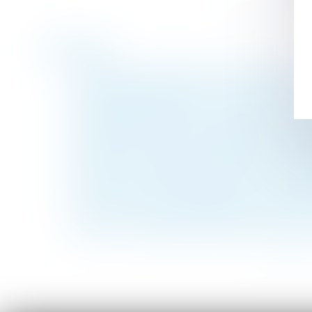
Historique
Comment fonctionne le droit de retrait ?
Une sculpture scellée sur une tombe est u
Congé hospitalisation du nouveau-né : la 
Se lancer dans un projet de création de m
L’enfant né par GPA à l’étranger peut être 
Pas besoin de passe sanitaire pour consult
Location d'un meublé : quelles sont les obl
Les cas de contre-indication à la vaccinati
Ce qu’il en coûte au demandeur à l’action d
L’Urssaf : bilan 2020 de la lutte contre le 
<<