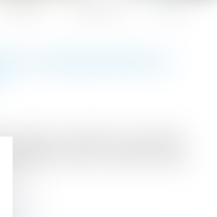
Honoraires
Espace client
Contact
ONT LES OBLIGATIONS DU
?
-il comporter un aspirateur et une couette ?
re ? Le bailleur doit fournir un logement décent,
ameublement minimum dont la liste a été fixée