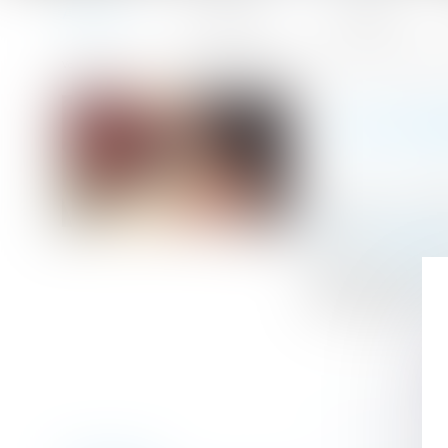
Accueil
Le cabinet
L'équipe
Accueil
Un logement HLM peut se transmettre automatiquement
Vous êtes ici :
UN LOG
Publié le :
19/12
Droit immobilier
Source :
www.efl
Après le décès d
automatique...
L