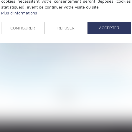
cookies nécessitant votre consentement seront déposés (cookies
statistiques), avant de continuer votre visite du site.
Plus d'informations
nération pour les entreprises de 20 à moins de 250 sal
 et protection des biens du débiteur
ACCEPTER
CONFIGURER
REFUSER
ptitude dispense l'employeur de rechercher un reclassem
 versement ?
omatiquement aux descendants du locataire
rme de l'assurance chômage
ission est définitivement adoptée
a filiation contestée ?
ivis par prescription que sous de strictes conditions
esponsabilité de droit commun : admission du cumul de
...
100
101
102
103
104
105
106
...