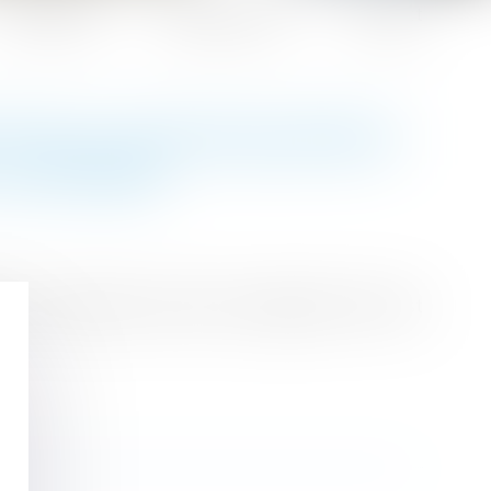
Honoraires
Espace client
Contact
ETTRE AUTOMATIQUEMENT
LOCATAIRE
lit les conditions d’octroi du logement HLM est