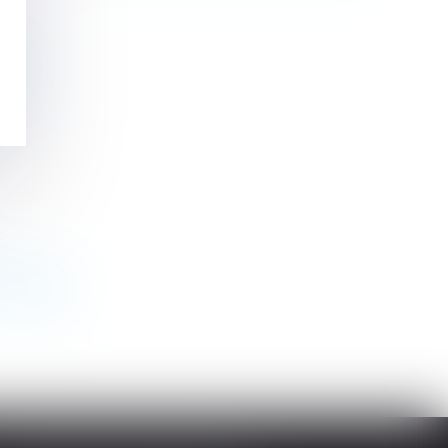
ariés
ent
s actions
>
>>