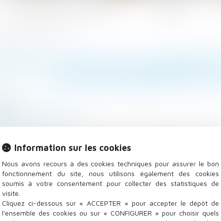
Les domaines d'intervention
Actualités
 aux descendants du locataire
EMENT HLM PEUT SE TRANSM
AUX DESCENDANTS DU 
/2022
/
Baux d'habitation
.fr
u locataire, le transfert du bail à l’occupant qui remp
Information sur les cookies
ire la suite
Nous avons recours à des cookies techniques pour assurer le bon
fonctionnement du site, nous utilisons également des cookies
soumis à votre consentement pour collecter des statistiques de
visite.
Cliquez ci-dessous sur « ACCEPTER » pour accepter le dépôt de
l'ensemble des cookies ou sur « CONFIGURER » pour choisir quels