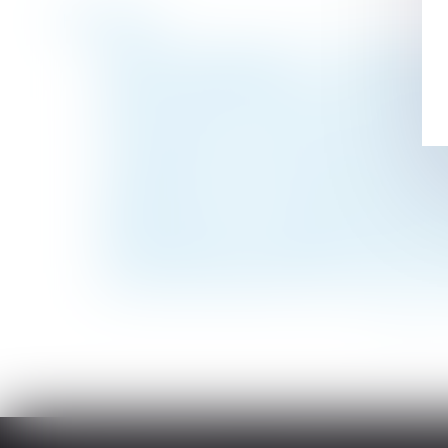
Historique
Heures supplémentaires : une nouvelle exo
Prestation compensatoire : juste équilibre
Pas de consultation du CSE si l'avis d'ina
Prime annuelle : un salarié absent lors du
Un logement HLM peut se transmettre aut
Le Ministre du Travail a présenté la réfo
Abandon de poste : la présomption de dém
Quelle effet pour la procédure d'appel sur l
Un indivisaire ne peut acquérir un bien ind
Garantie décennale des constructeurs et r
<<
<