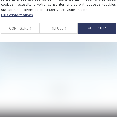
cookies nécessitant votre consentement seront déposés (cookies
statistiques), avant de continuer votre visite du site.
Plus d'informations
 loi européenne définitivement adoptée par les eurodé
ion alimentaire envers le parent ou le grand-parent dans 
ACCEPTER
CONFIGURER
REFUSER
ie : les nouvelles règles sont applicables !
annuelles applicables à des niveaux inférieurs à l’entrep
urelles du CSE ne peut pas être subordonné à une condit
tions visant à améliorer le fonctionnement des copropr
avec incapacité permanente compense-t-elle leurs cons
t unilatéral à durée déterminée font-elles de ce derni
<
...
52
53
54
55
56
57
58
...
>