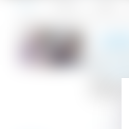
Accueil
Le cabinet
L'équipe
Accueil
Loi bien vieillir -Suppression de l’obligation alimentai
Vous êtes ici :
LOI BI
ENVERS
Publié le :
01/0
Droit de la fami
Source :
www.ser
Un parent ou un
descendants : on 
supprime dans ce