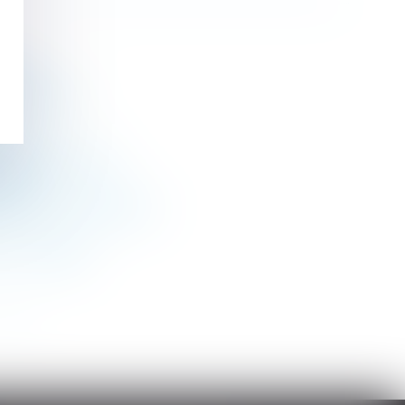
putés
certains cas
rise ?
ion d’ancienneté
iétés
équences financières ?
er un usage ?
>>