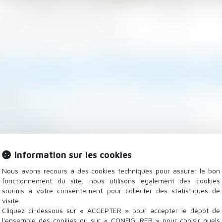
Les domaines d'intervention
Actualités
re envers le parent ou le grand-parent dans certains cas
EN VIEILLIR -SUPPRESSION DE L
 LE PARENT OU LE GRAND-PAR
5/2024
lle, des personnes et de leur patrimoine
/
Filiation
vice-public.fr
 grand-parent qui n’est plus en mesure d’assurer ses 
parle d’obligation alimentaire. La loi « bien vieillir »
Information sur les cookies
rtains cas...
Lire la suite
Nous avons recours à des cookies techniques pour assurer le bon
fonctionnement du site, nous utilisons également des cookies
soumis à votre consentement pour collecter des statistiques de
visite.
Cliquez ci-dessous sur « ACCEPTER » pour accepter le dépôt de
l'ensemble des cookies ou sur « CONFIGURER » pour choisir quels