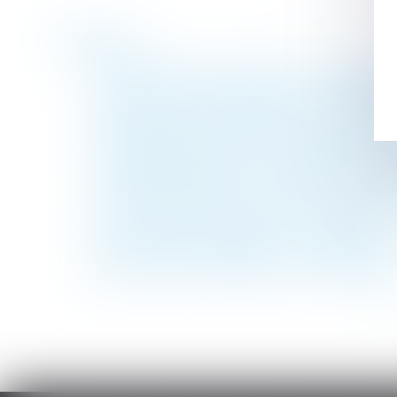
Historique
Violences faites aux femmes : la première
Loi bien vieillir -Suppression de l’obligat
Congés payés acquis pendant un arrêt malad
Est-il possible de prévoir des négociations 
Le bénéfice des activités sociales et cult
Loi Habitat dégradé - De nouvelles disposi
L’indemnisation des accidents du travail 
Qu’est-ce que l’indivision en succession ?
Les multiples prorogations d’un engagemen
Ouverture du FIPU depuis le 18 mars 2024
<<