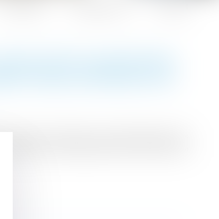
Honoraires
Espace client
Contact
’OBLIGATION ALIMENTAIRE
ENT DANS CERTAINS CAS
besoins peut solliciter une aide auprès de ses
, publiée au Journal officiel du 9 avril 2024, la