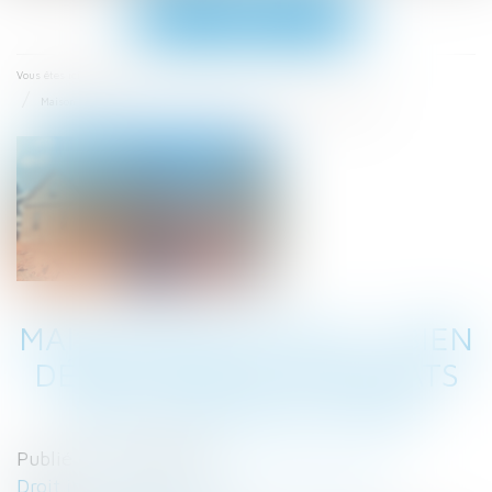
Ouvrir
le
menu
Accueil
Vous êtes ici :
Maison individuelle : bien décrypter les contrats des constructeurs
MAISON INDIVIDUELLE : BIEN
DÉCRYPTER LES CONTRATS
DES CONSTRUCTEURS
Publié le :
18/11/2021
Droit immobilier
/
Droit de la construction