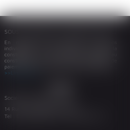
SOUS-TRAITANCE ET GARANTIE DE PAIEMENT : LA COUR DE CASSATION CONFIRME LA RESPONSABILITÉ DU DIRIGEANT DE DROIT
En matière de construction de maisons
individuelles, l’article L 241-9 du Code de la
construction et de l’habitation impose au
constructeur de justifier d’une garantie de
paiement dans tout contrat de sous-traitance...
Lire la suite
Société d'Avocats ARTHUS
14 Rue Wilson 68000 COLMAR
Tél : 03 89 21 98 55 - Fax : 03 89 23 92 10