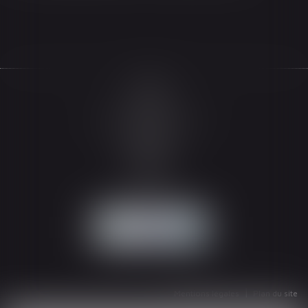
Accueil
Le cabinet
L'équipe
Les domaines d'intervention
Actualités
Honoraires
Espace client
Contact
Articles
Mentions légales
Plan du site