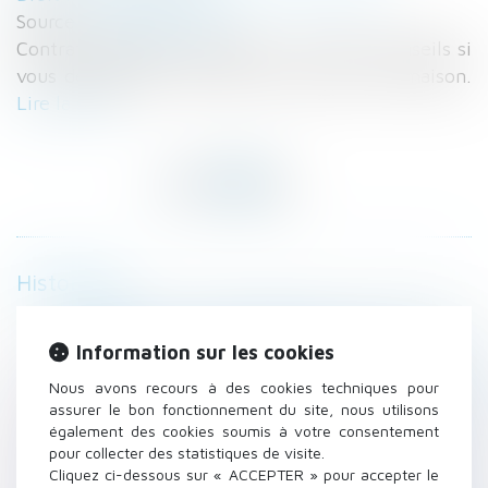
Source :
www.capital.fr
Contrat, garanties, réception... tous nos conseils si
vous décidez de vous faire construire une maison.
Lire la suite
Historique
Comment sont déterminées les règles de
fonctionnement du conseil syndical ?
Information sur les cookies
AT/MP. En cas d'agression après une lettre de
Nous avons recours à des cookies techniques pour
menaces transmise à l'employeur resté
assurer le bon fonctionnement du site, nous utilisons
inactif, il y a faute inexcusable
également des cookies soumis à votre consentement
pour collecter des statistiques de visite.
Maison individuelle : bien décrypter les
Cliquez ci-dessous sur « ACCEPTER » pour accepter le
contrats des constructeurs