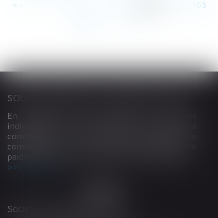
<<
<
...
158
159
160
161
162
163
164
...
>
>>
SOUS-TRAITANCE ET GARANTIE DE PAIEMENT : LA COUR DE CASSATION CONFIRME LA RESPONSABILITÉ DU DIRIGEANT DE DROIT
En matière de construction de maisons
individuelles, l’article L 241-9 du Code de la
construction et de l’habitation impose au
constructeur de justifier d’une garantie de
paiement dans tout contrat de sous-traitance...
Lire la suite
Société d'Avocats ARTHUS