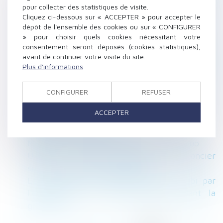
Télétravail : votre employeur a-t-il le droit de
pour collecter des statistiques de visite.
Cliquez ci-dessous sur « ACCEPTER » pour accepter le
supprimer les tickets restaurant ?
dépôt de l'ensemble des cookies ou sur « CONFIGURER
Sous-traitance : pas de condition suspensive
» pour choisir quels cookies nécessitant votre
pour la caution de l’entrepreneur principal
consentement seront déposés (cookies statistiques),
Droit du père biologique et irrecevabilité de
avant de continuer votre visite du site.
Plus d'informations
son intervention à la procédure d'adoption de
l'enfant
CONFIGURER
REFUSER
Employeurs : les nouveautés en droit social
pour 2021
ACCEPTER
Les avantages de l'assurance vie pour
préparer sa succession
Mérule et assurance décennale : statu quo
URSSAF : envoi de proposition d’échéancier
suite aux reports de cotisations
Le préjudice de l'absence de père subi par
l'enfant dont le père décède pendant la
grossesse