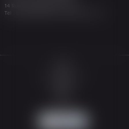
14 Rue Wilson 68000 COLMAR
Tél : 03 89 21 98 55 - Fax : 03 89 23 92 10
Accueil
Le cabinet
L'équipe
Les domaines d'intervention
Actualités
Honoraires
Espace client
Contact
Articles