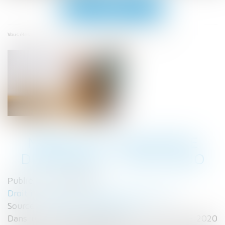
Ouvrir
le
menu
Accueil
Mérule et assurance décennale : statu quo
Vous êtes ici :
MÉRULE ET ASSURANCE
DÉCENNALE : STATU QUO
Publié le :
03/03/2021
Droit immobilier
/
Droit de la construction
Source :
www.actualitesdudroit.fr
Dans une réponse adressée le 22 décembre 2020