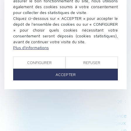
assurer le bon fonctionnement du site, nous utilisons
Harcèlement moral : une évaluation globale
également des cookies soumis à votre consentement
pour collecter des statistiques de visite.
des faits s’impose
Cliquez ci-dessous sur « ACCEPTER » pour accepter le
Avantages en nature pour la pratique du sport
dépôt de l'ensemble des cookies ou sur « CONFIGURER
en entreprise
» pour choisir quels cookies nécessitant votre
Évolution des facultés contributives des
consentement seront déposés (cookies statistiques),
avant de continuer votre visite du site.
parents pour le paiement de la pension
Plus d'informations
alimentaire
Taux de cotisation ATMP 2025 : calcul et
CONFIGURER
REFUSER
explications
Vente immobilière et droit de rétractation :
ACCEPTER
quand chaque jour compte
Plafond de sécurité sociale pour 2025 :
l’arrêté est publié au JO
Mise à pied disciplinaire et salarié protégé :
les limites à ne pas franchir
Successions et dettes fiscales : l’importance
de déclarer les créances dans les délais légaux
Des messages privés... pas si privés sur un