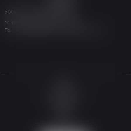
Société d'Avocats ARTHUS
14 Rue Wilson 68000 COLMAR
Tél : 03 89 21 98 55 - Fax : 03 89 23 92 10
Accueil
Le cabinet
L'équipe
Les domaines d'intervention
Actualités
Honoraires
Espace client
Contact
Articles