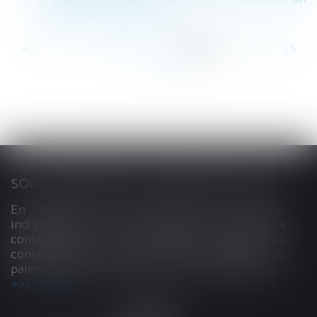
téléphone professionnel
<<
<
...
27
28
29
30
31
32
33
...
>
>>
SOUS-TRAITANCE ET GARANTIE DE PAIEMENT : LA COUR DE CASSATION CONFIRME LA RESPONSABILITÉ DU DIRIGEANT DE DROIT
En matière de construction de maisons
individuelles, l’article L 241-9 du Code de la
construction et de l’habitation impose au
constructeur de justifier d’une garantie de
paiement dans tout contrat de sous-traitance...
Lire la suite