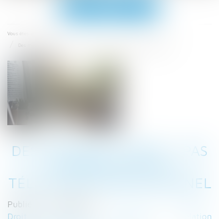
Ouvrir
le
menu
Accueil
Vous êtes ici :
Des messages privés... pas si privés sur un téléphone professionnel
DES MESSAGES PRIVÉS... PAS
SI PRIVÉS SUR UN
TÉLÉPHONE PROFESSIONNEL
Publié le :
02/01/2025
Droit du travail - Employeurs
/
Relation