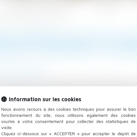
Les domaines d'intervention
Actualités
utorisation de sortie du territoire - Le Figaro
ENT DEVRONT DE NOUVEAU AVO
ORTIE DU TERRITOIRE - LE FIGA
atrimoine
/
Filiation
e. Après avoir été supprimée à l'automne 2012, elle a é
upprimée en 2012. Cinq ans après, la voilà rétablie: l'a
Information sur les cookies
anche. Principal objectif de cette mesure: éviter le
tre accompagné...
Lire la suite
Nous avons recours à des cookies techniques pour assurer le bon
fonctionnement du site, nous utilisons également des cookies
soumis à votre consentement pour collecter des statistiques de
visite.
Cliquez ci-dessous sur « ACCEPTER » pour accepter le dépôt de