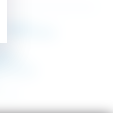
t - Fiscalonline
en un temps plein - RFSOCIAL
igaro
- RF SOCIAL
er
- Editions Tissot
>
>>