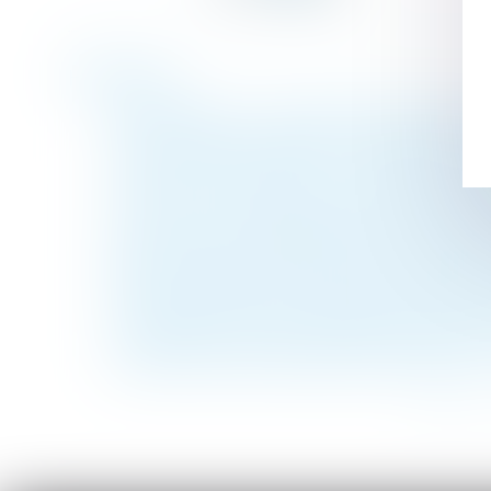
Historique
Garde alternée : la pension alimentaire ve
Le non-respect d'horaires à temps partiel n
Affaire Vincent Lambert : l’épouse peut êt
La prise en compte du froid en droit immob
Les mineurs qui voyagent devront de nouvea
Restructuration des branches professionnel
Notre simulateur de calcul d'une pension a
Mon salarié refuse de changer ses horaires 
La caissière victime d'une fausse couche 
Indice de révision des loyers commerciaux 
<<