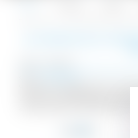
Accueil
Le cabinet
L'équipe
Accueil
Les mineurs qui voyagent devront de nouveau avoir une a
Vous êtes ici :
LES MINEURS QUI VOYAG
S
Publié le :
19/01/2017
Droit de la famille, des personnes et de leur p
Source :
www.lefigaro.fr
Cette mesure est obligatoire depuis ce dimanch
le djihad. C'est une disposition qui avait été s
mineur est de nouveau obligatoire depuis dim
«L'enfant quittant le territoire national sans ê