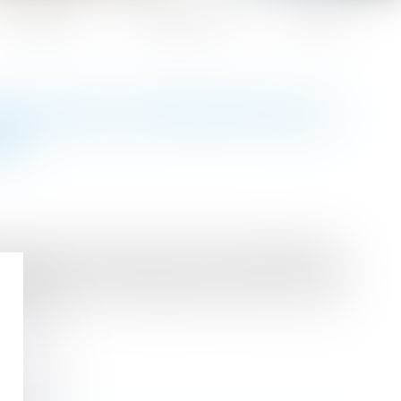
Honoraires
Espace client
Contact
IR UNE AUTORISATION DE
RO
té remise en place pour éviter les départs pour
utorisation de sortie du territoire français d'un
s départs pour le djihad en Syrie ou en Irak.