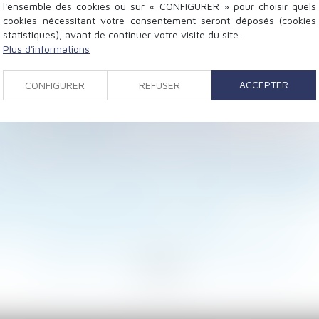
l'ensemble des cookies ou sur « CONFIGURER » pour choisir quels
cookies nécessitant votre consentement seront déposés (cookies
statistiques), avant de continuer votre visite du site.
Plus d'informations
rsée par un des parents n'est pas déductible de son impô
ACCEPTER
CONFIGURER
REFUSER
e justifie pas la requalification du contrat de travail 
re tutrice - Éditions Francis Lefebvre
ilier - Le Moniteur
u avoir une autorisation de sortie du territoire - Le F
les : un arrêté « fusionne » 9 conventions collectives 
limentaire est à jour pour 2017 - Enfants - Le Particuli
de travail : puis-je considérer ce refus comme fautif ? 
chez Auchan dépose plainte - L'Express
: calcul d'augmentation du bail commercial | Net-iris
<
...
286
287
288
289
290
291
292
...