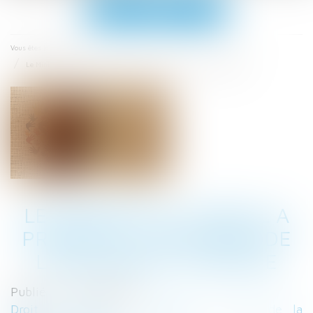
Ouvrir
le
menu
Accueil
Vous êtes ici :
Le Ministre du Travail a présenté la réforme de l'assurance chômage
LE MINISTRE DU TRAVAIL A
PRÉSENTÉ LA RÉFORME DE
L'ASSURANCE CHÔMAGE
Publié le :
14/12/2022
Droit du travail - Employeurs
/
Droit de la