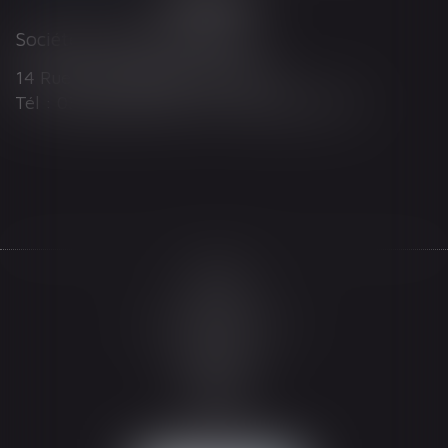
Société d'Avocats ARTHUS
14 Rue Wilson 68000 COLMAR
Tél : 03 89 21 98 55 - Fax : 03 89 23 92 10
Accueil
Le cabinet
L'équipe
Les domaines d'intervention
Actualités
Honoraires
Espace client
Contact
Articles