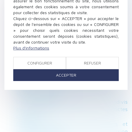
assurer le bon fonctionnement du site, nous utilisons
d'inaptitude dispense l'employeur de
également des cookies soumis à votre consentement
pour collecter des statistiques de visite.
rechercher un reclassement
Cliquez ci-dessous sur « ACCEPTER » pour accepter le
Prime annuelle : un salarié absent lors du
dépôt de l'ensemble des cookies ou sur « CONFIGURER
versement ?
» pour choisir quels cookies nécessitant votre
Un logement HLM peut se transmettre
consentement seront déposés (cookies statistiques),
avant de continuer votre visite du site.
automatiquement aux descendants du
Plus d'informations
locataire
Le Ministre du Travail a présenté la réforme
CONFIGURER
REFUSER
de l'assurance chômage
Abandon de poste : la présomption de
ACCEPTER
démission est définitivement adoptée
Quelle effet pour la procédure d'appel sur la
filiation contestée ?
Un indivisaire ne peut acquérir un bien indivis
par prescription que sous de strictes
conditions
Garantie décennale des constructeurs et
responsabilité de droit commun : admission