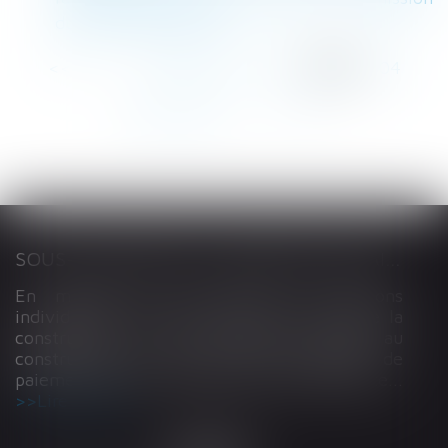
du cumul des actions
<<
<
...
100
101
102
103
104
105
106
...
>
>>
SOUS-TRAITANCE ET GARANTIE DE PAIEMENT : LA COUR DE CASSATION CONFIRME LA RESPONSABILITÉ DU DIRIGEANT DE DROIT
En matière de construction de maisons
individuelles, l’article L 241-9 du Code de la
construction et de l’habitation impose au
constructeur de justifier d’une garantie de
paiement dans tout contrat de sous-traitance...
Lire la suite