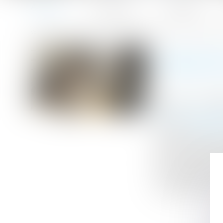
Accueil
Le cabinet
L'équipe
Accueil
Modalités, durée et estimation de la mission de l’expert 
Vous êtes ici :
MODALITÉ
Publié le :
10/08
Droit du travail
Source :
www.act
Un CSE décide de
notifie à la soci
des conditions 
concernant la co
consultation sur 