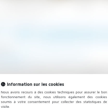
Les domaines d'intervention
Actualités
du CSE : entretiens avec les salariés ?
S, DURÉE ET ESTIMATION DE L
CSE : ENTRETIENS AVEC LE
/2023
 - Employeurs
/
Relation collectives au travail
u-juridique.fr
 recourir à une expertise concernant les comptes de l
été une lettre de mission portant sur les modalités de s
de travail et de l’emploi et une autre lettre de mis
Information sur les cookies
nsultation annuelle sur la situation économique et fina
les orientations stratégiques...
Lire la suite
Nous avons recours à des cookies techniques pour assurer le bon
fonctionnement du site, nous utilisons également des cookies
soumis à votre consentement pour collecter des statistiques de
visite.