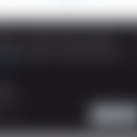
SOUS-TRAITANCE ET GARANTIE DE PAIEMENT : LA COUR DE CASSATION CONFIRME LA RESPONSABILITÉ DU DIRIGEANT DE DROIT
ividuelles, l’article L 241-9 du Code de la
tructeur de justifier d’une garantie de paiement
 suite
'intervention