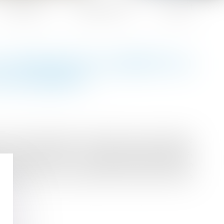
Honoraires
Espace client
Contact
A MISSION DE L’EXPERT DU
S SALARIÉS ?
a société employeur à laquelle l’expert désigné
on intervention au titre de la politique sociale,
sion portant sur ses modalités d’intervention
ncière au titre de l’exercice concerné et de la