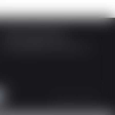
Société d'Avocats ARTHUS
14 Rue Wilson 68000 COLMAR
Tél : 03 89 21 98 55 - Fax : 03 89 23 92 10
Mentions légales
Plan du site