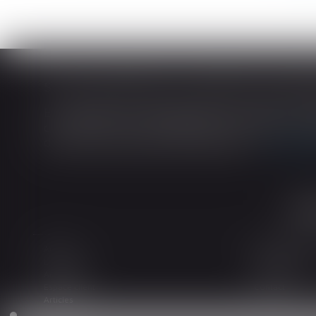
En matière de construction de maisons ind
construction et de l’habitation impose au cons
dans tout contrat de sous-traitance...
Lire la
Accueil
Le cabinet
L'équipe
Les domaines d
Actualités
Honoraires
Espace client
Contact
Articles