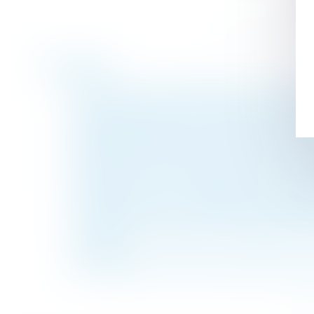
Historique
Divorce et pension alimentaire : tout ce q
Du nouveau concernant la déclaration d’un 
Obligation de délivrance du bailleur comme
Comment déclarer en DSN un salarié qui n
Reclassement du salarié inapte et notion
Lutter contre les violences faites aux fe
Modalités, durée et estimation de la missio
Occupation illicite : la protection des prop
Le coût des ouvrages dont la réalisation co
chiffrage
De l’importance du rôle du donateur dans 
<