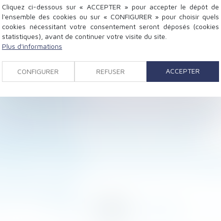
Cliquez ci-dessous sur « ACCEPTER » pour accepter le dépôt de
l'ensemble des cookies ou sur « CONFIGURER » pour choisir quels
cookies nécessitant votre consentement seront déposés (cookies
statistiques), avant de continuer votre visite du site.
Plus d'informations
ue vous devez savoir
ACCEPTER
CONFIGURER
REFUSER
accident du travail
rcial : jusqu’où ?
’a pas de numéro de SS ?
 de groupe au sens de l’ordonnance du 22 septembre 20
mmes en Outre-mer
n de l’expert du CSE : entretiens avec les salariés ?
riétaires est renforcée
nditionne l'autorisation de construire doit être intégré 
la donation-partage
<
<
...
77
78
79
80
81
82
83
...
>